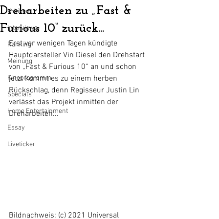
Dreharbeiten zu „Fast &
Kritiken
Furious 10“ zurück...
Interviews
Erst vor wenigen Tagen kündigte 
Ranking
Hauptdarsteller Vin Diesel den Drehstart 
Meinung
von „Fast & Furious 10“ an und schon 
Kinoprogramm
jetzt kommt es zu einem herben 
Rückschlag, denn Regisseur Justin Lin 
Specials
verlässt das Projekt inmitten der 
Home Entertainment
Dreharbeiten...
Essay
Liveticker
Bildnachweis: (c) 2021 Universal 