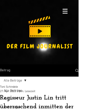
Beitrag
Alle Beiträge
Toni Schindele
Alle Beiträge
27. Apr. 2022
3 Min. Lesezeit
Regisseur Justin Lin tritt
News
überraschend inmitten der
Reportagen