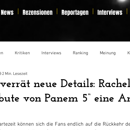
News
Rezensionen
Reportagen
Interviews
en
Kritiken
Interviews
Ranking
Meinung
K
3
2 Min. Lesezeit
t
Essay
Liveticker
 verrät neue Details: Rache
ribute von Panem 5“ eine An
rtezeit können sich die Fans endlich auf die Rückkehr des