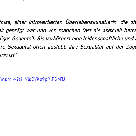
niss, einer introvertierten Überlebenskünstlerin, die o
it geprägt war und von manchen fast als asexuell betrac
lliges Gegenteil. Sie verkörpert eine leidenschaftliche und
hre Sexualität offen auslebt, ihre Sexualität auf der Zug
in ist.“
XdVmsmjw?si=VlsDYKa9p9lPGMTJ