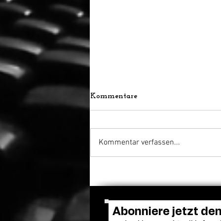
Kommentare
Kommentar verfassen...
Venedig ehrt Luca
Guadagnino mit dem Cartier
Glory to the Filmmaker
Award
Abonniere jetzt de