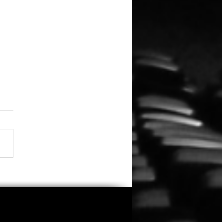
do kehrt zurück: „Clown
Cornfield 2“ erhält
es Licht