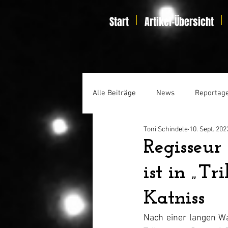
Start
Artikel-Übersicht
Alle Beiträge
News
Reportag
Toni Schindele
10. Sept. 202
Specials
Home Entertainmen
Regisseur
ist in „T
Katniss
Nach einer langen Wa