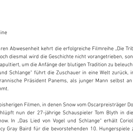
ine
ren Abwesenheit kehrt die erfolgreiche Filmreihe „Die Tr
Doch diesmal wird die Geschichte nicht vorangetrieben, son
apultiert, um die Anfänge der blutigen Tradition zu beleuch
und Schlange“ führt die Zuschauer in eine Welt zurück, in
yrannische Präsident Panems, als junger Mann selbst an
mmt.
bisherigen Filmen, in denen Snow vom Oscarpreisträger Do
hlüpft nun der 27-jährige Schauspieler Tom Blyth in die
now. In „Das Lied von Vogel und Schlange“ erhält Corio
ucy Gray Baird für die bevorstehenden 10. Hungerspiele zu