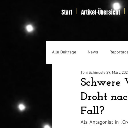
Start
Artikel-Übersicht
Alle Beiträge
News
Reportag
Toni Schindele
29. März 202
Specials
Home Entertainmen
Schwere 
Droht nac
Fall?
Als Antagonist in „Cr