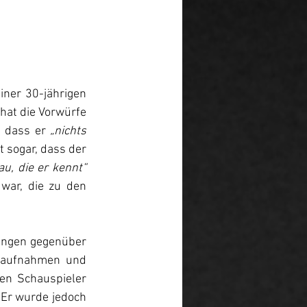
ner 30-jährigen 
hat die Vorwürfe 
 dass er
 „nichts 
 sogar, dass der 
„nachweisliche Opfer einer Auseinandersetzung mit einer Frau, die er kennt“ 
war, die zu den 
ngen gegenüber  
oaufnahmen und 
n Schauspieler 
Er wurde jedoch 