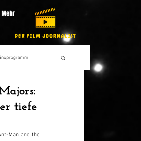
Mehr
inoprogramm
Majors:
r tiefe
„Ant-Man and the 