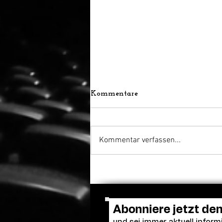
Kommentare
Kommentar verfassen...
A Tribute To ... Award:
Zurich Film Festival zeichnet
Martin McDonagh aus
Abonniere jetzt de
und sei immer aktuell informi