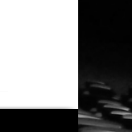
a Thorne übernimmt
trolle, Regie und
buch bei „Spring
ers 2“