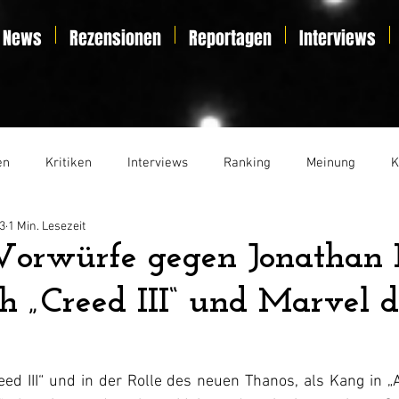
News
Rezensionen
Reportagen
Interviews
en
Kritiken
Interviews
Ranking
Meinung
K
3
1 Min. Lesezeit
t
Essay
Liveticker
Vorwürfe gegen Jonathan 
h „Creed III“ und Marvel de
eed III“ und in der Rolle des neuen Thanos, als Kang in 