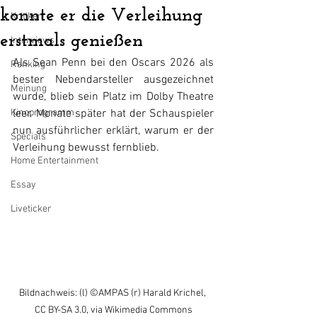
konnte er die Verleihung
Kritiken
erstmals genießen
Interviews
Als Sean Penn bei den Oscars 2026 als 
Ranking
bester Nebendarsteller ausgezeichnet 
Meinung
wurde, blieb sein Platz im Dolby Theatre 
Kinoprogramm
leer. Monate später hat der Schauspieler 
nun ausführlicher erklärt, warum er der 
Specials
Verleihung bewusst fernblieb.
Home Entertainment
Essay
Liveticker
Bildnachweis: (l) ©AMPAS (r) Harald Krichel, 
CC BY-SA 3.0, via Wikimedia Commons