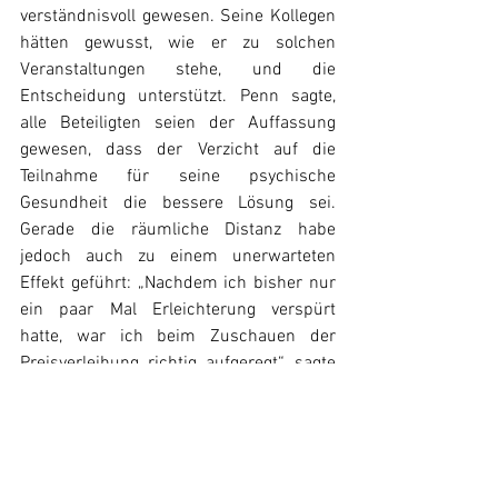
verständnisvoll gewesen. Seine Kollegen 
hätten gewusst, wie er zu solchen 
Veranstaltungen stehe, und die 
Entscheidung unterstützt. Penn sagte, 
alle Beteiligten seien der Auffassung 
gewesen, dass der Verzicht auf die 
Teilnahme für seine psychische 
Gesundheit die bessere Lösung sei. 
Gerade die räumliche Distanz habe 
jedoch auch zu einem unerwarteten 
Effekt geführt: „Nachdem ich bisher nur 
ein paar Mal Erleichterung verspürt 
hatte, war ich beim Zuschauen der 
Preisverleihung richtig aufgeregt“, sagte 
Penn. „Ich konnte die Oscarverleihung 
zum ersten Mal richtig genießen. Es war 
großartig.“
Oscars
Sean Penn
News