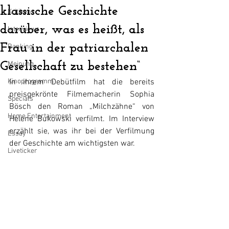
klassische Geschichte
Kritiken
darüber, was es heißt, als
Interviews
Frau in der patriarchalen
Ranking
Gesellschaft zu bestehen“
Meinung
Kinoprogramm
In ihrem Debütfilm hat die bereits 
preisgekrönte Filmemacherin Sophia 
Specials
Bösch den Roman „Milchzähne“ von 
Home Entertainment
Helene Bukowski verfilmt. Im Interview 
erzählt sie, was ihr bei der Verfilmung 
Essay
der Geschichte am wichtigsten war.
Liveticker