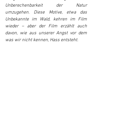
Unberechenbarkeit der Natur 
umzugehen. Diese Motive, etwa das 
Unbekannte im Wald, kehren im Film 
wieder – aber der Film erzählt auch 
davon, wie aus unserer Angst vor dem 
was wir nicht kennen, Hass entsteht.
Bildnachweis: © farbfilm verleih / Fotograf 
Patrick Becher
Der Film Journalist:
 Skalde wird in 
„Milchzähne“ mit einem jungen 