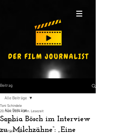
Beitrag
Alle Beiträge
Toni Schindele
Alle Beiträge
20. Nov. 2024
4 Min. Lesezeit
Sophia Bösch im Interview
News
zu „Milchzähne“: „Eine
Reportagen