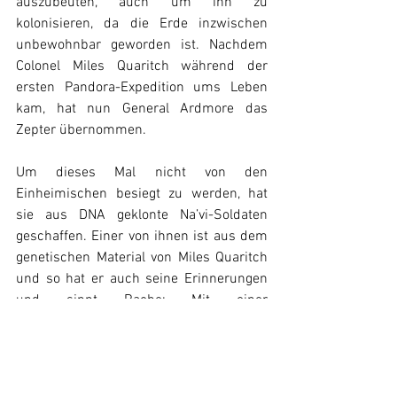
auszubeuten, auch um ihn zu 
kolonisieren, da die Erde inzwischen 
unbewohnbar geworden ist. Nachdem 
Colonel Miles Quaritch während der 
ersten Pandora-Expedition ums Leben 
kam, hat nun General Ardmore das 
Zepter übernommen. 
Um dieses Mal nicht von den 
Einheimischen besiegt zu werden, hat 
sie aus DNA geklonte Na’vi-Soldaten 
geschaffen. Einer von ihnen ist aus dem 
genetischen Material von Miles Quaritch 
und so hat er auch seine Erinnerungen 
und sinnt Rache: Mit einer 
unbarmherzigen Truppe gnadenloser 
Söldner macht er sich auf die Jagd, um 
Jake und Neytiri zur Strecke zu bringen 
...