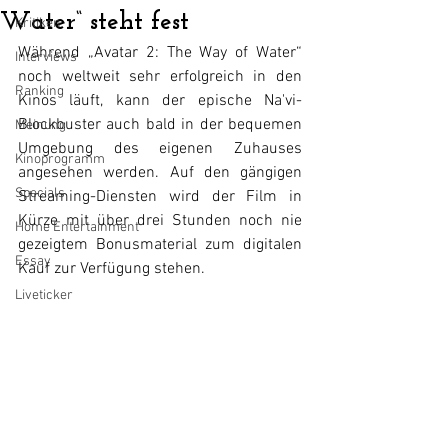
Water“ steht fest
Kritiken
Während „Avatar 2: The Way of Water“ 
Interviews
noch weltweit sehr erfolgreich in den 
Ranking
Kinos läuft, kann der epische Na'vi-
Blockbuster auch bald in der bequemen 
Meinung
Umgebung des eigenen Zuhauses 
Kinoprogramm
angesehen werden. Auf den gängigen 
Specials
Streaming-Diensten wird der Film in 
Kürze mit über drei Stunden noch nie 
Home Entertainment
gezeigtem Bonusmaterial zum digitalen 
Essay
Kauf zur Verfügung stehen. 
Liveticker