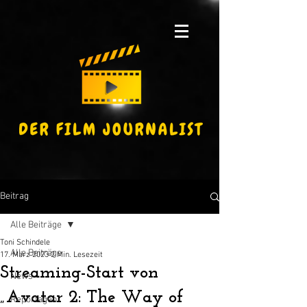
Beitrag
Alle Beiträge
Toni Schindele
Alle Beiträge
17. März 2023
2 Min. Lesezeit
Streaming-Start von
News
„Avatar 2: The Way of
Reportagen