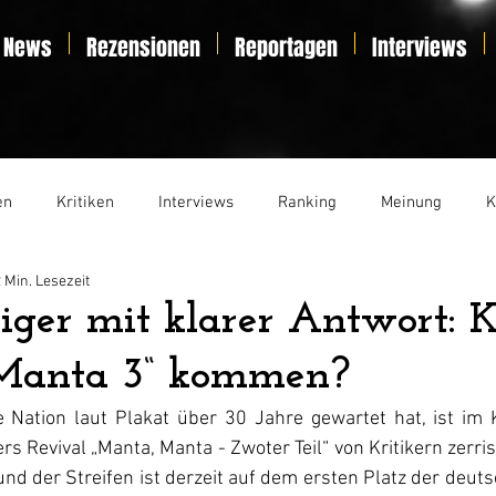
News
Rezensionen
Reportagen
Interviews
en
Kritiken
Interviews
Ranking
Meinung
K
 Min. Lesezeit
t
Essay
Liveticker
iger mit klarer Antwort: 
Manta 3“ kommen?
e Nation laut Plakat über 30 Jahre gewartet hat, ist im K
s Revival „Manta, Manta - Zwoter Teil“ von Kritikern zerriss
nd der Streifen ist derzeit auf dem ersten Platz der deuts