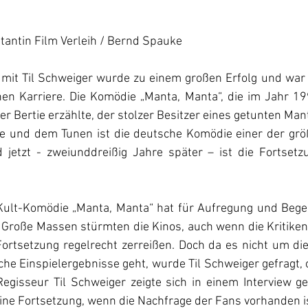
tantin Film Verleih / Bernd Spauke 
m mit Til Schweiger wurde zu einem großen Erfolg und war 
chen Karriere. Die Komödie „Manta, Manta“, die im Jahr 19
r Bertie erzählte, der stolzer Besitzer eines getunten Mant
e und dem Tunen ist die deutsche Komödie einer der größ
jetzt - zweiunddreißig Jahre später – ist die Fortsetzu
Kult-Komödie „Manta, Manta“ hat für Aufregung und Begei
 Große Massen stürmten die Kinos, auch wenn die Kritiken 
Fortsetzung regelrecht zerreißen. Doch da es nicht um die
he Einspielergebnisse geht, wurde Til Schweiger gefragt,
gisseur Til Schweiger zeigte sich in einem Interview ge
ine Fortsetzung, wenn die Nachfrage der Fans vorhanden is