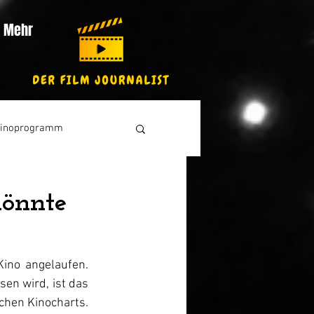
Mehr
inoprogramm
Könnte
ino angelaufen. 
en wird, ist das 
chen Kinocharts. 