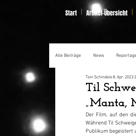
Start
Artikel-Übersicht
Alle Beiträge
News
Reportag
Toni Schindele
8. Apr. 2023
2
Specials
Home Entertainmen
Til Schwe
„Manta, 
Der Film, auf den di
Während Til Schweiger
Publikum begeistert u