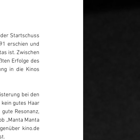
der Startschuss 
91 erschien und 
as ist. Zwischen 
ten Erfolge des 
ng in die Kinos 
sterung bei den 
kein gutes Haar 
 gute Resonanz, 
 ob „Manta Manta 
genüber kino.de 
t. 