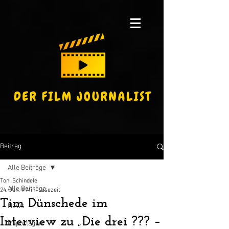
Beitrag
Alle Beiträge
Toni Schindele
Alle Beiträge
24. Jan.
9 Min. Lesezeit
Tim Dünschede im
News
Interview zu „Die drei ??? –
Reportagen