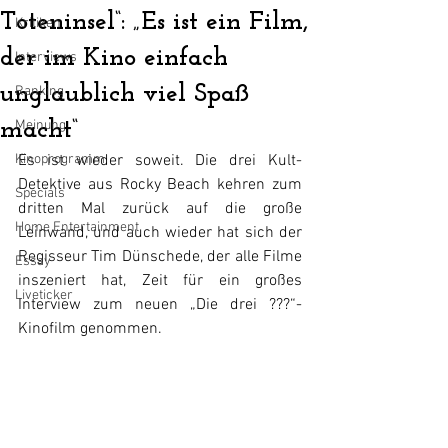
Toteninsel“: „Es ist ein Film,
Kritiken
der im Kino einfach
Interviews
unglaublich viel Spaß
Ranking
macht“
Meinung
Kinoprogramm
Es ist wieder soweit. Die drei Kult-
Detektive aus Rocky Beach kehren zum 
Specials
dritten Mal zurück auf die große 
Home Entertainment
Leinwand, und auch wieder hat sich der 
Regisseur Tim Dünschede, der alle Filme 
Essay
inszeniert hat, Zeit für ein großes 
Liveticker
Interview zum neuen „Die drei ???“-
Kinofilm genommen.