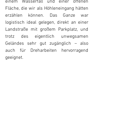
einem Wasserfall und einer offenen 
Fläche, die wir als Höhleneingang hätten 
erzählen können. Das Ganze war 
logistisch ideal gelegen, direkt an einer 
Landstraße mit großem Parkplatz, und 
trotz des eigentlich unwegsamen 
Geländes sehr gut zugänglich – also 
auch für Dreharbeiten hervorragend 
geeignet. 
Dann hat uns allerdings das Wetter einen 
Strich durch die Rechnung gemacht. Es 
kam zu einem schweren Unwetter, in 
dessen Folge es auf La Palma zu einem 
Erdrutsch kam. Der Zugang zur Schlucht 
sowie die Straße dorthin waren 
verschüttet. Wir haben lange gehofft, 
dass die Aufräumarbeiten schneller 
vorangehen und wir doch noch auf der 