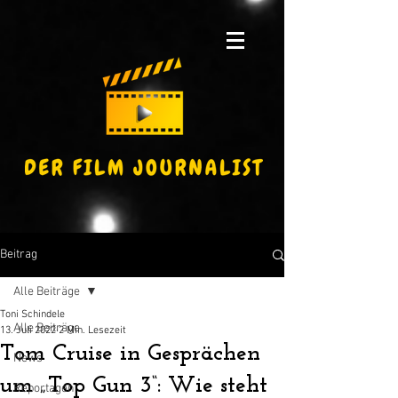
Beitrag
Alle Beiträge
Toni Schindele
Alle Beiträge
13. Juli 2022
2 Min. Lesezeit
Tom Cruise in Gesprächen
News
um „Top Gun 3“: Wie steht
Reportagen