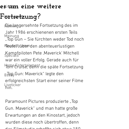
es um eine weitere
Kritiken
Fortsetzung?
Interviews
Die langersehnte Fortsetzung des im 
Ranking
Jahr 1986 erschienenen ersten Teils 
Meinung
„Top Gun – Sie fürchten weder Tod noch 
Kinoprogramm
Teufel“ über den abenteuerlustigen 
Kampfpiloten Pete ‚Maverick‘ Mitchell 
Specials
war ein voller Erfolg. Gerade auch für 
Home Entertainment
Tom Cruise, denn die späte Fortsetzung 
„Top Gun: Maverick“ legte den 
Essay
erfolgreichsten Start einer seiner Filme 
Liveticker
hin. 
Paramount Pictures produzierte „Top 
Gun. Maverick“ und man hatte große 
Erwartungen an den Kinostart, jedoch 
wurden diese noch übertroffen, denn 