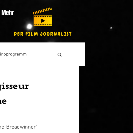
Mehr
inoprogramm
isseur
he
he Breadwinner“ 