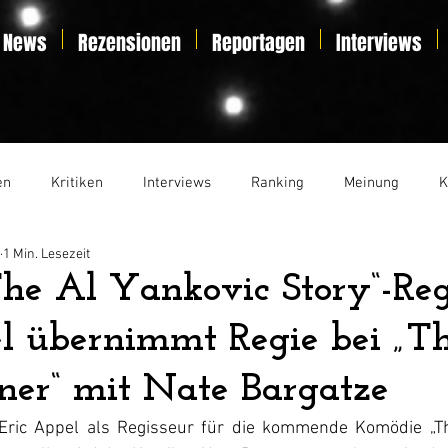
News
Rezensionen
Reportagen
Interviews
en
Kritiken
Interviews
Ranking
Meinung
K
1 Min. Lesezeit
t
Essay
Liveticker
he Al Yankovic Story“-Reg
l übernimmt Regie bei „T
ner“ mit Nate Bargatze
t Eric Appel als Regisseur für die kommende Komödie „T