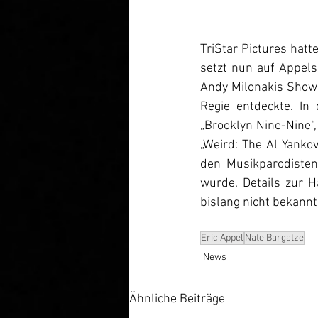
TriStar Pictures hatt
setzt nun auf Appels
Andy Milonakis Show“ 
Regie entdeckte. In
„Brooklyn Nine-Nine“, 
„Weird: The Al Yanko
den Musikparodisten 
wurde. Details zur 
bislang nicht bekann
Eric Appel
Nate Bargatze
News
Ähnliche Beiträge