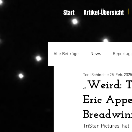
Start
Artikel-Übersicht
Alle Beiträge
News
Reportag
Toni Schindele
25. Feb. 2025
Specials
Home Entertainmen
„Weird: T
Eric Appe
Breadwin
TriStar Pictures ha