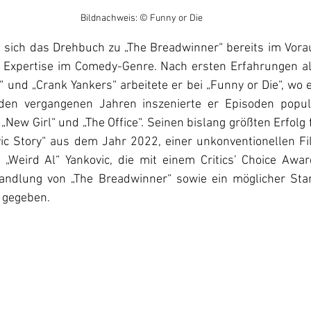
Bildnachweis: © Funny or Die
e sich das Drehbuch zu „The Breadwinner“ bereits im Vora
 Expertise im Comedy-Genre. Nach ersten Erfahrungen als
und „Crank Yankers“ arbeitete er bei „Funny or Die“, wo er
 den vergangenen Jahren inszenierte er Episoden populä
„New Girl“ und „The Office“. Seinen bislang größten Erfolg f
vic Story“ aus dem Jahr 2022, einer unkonventionellen Fil
„Weird Al“ Yankovic, die mit einem Critics’ Choice Awar
Handlung von „The Breadwinner“ sowie ein möglicher Sta
t gegeben.