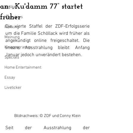
an: „Ku'damm 77“ startet
Kritiken
früher
Interviews
Die vierte Staffel der ZDF-Erfolgsserie 
Ranking
um die Familie Schöllack wird früher als 
Meinung
angekündigt online freigeschaltet. Die 
Kinoprogramm
lineare Ausstrahlung bleibt Anfang 
Januar jedoch unverändert bestehen.
Specials
Home Entertainment
Essay
Liveticker
Bildnachweis: © ZDF und Conny Klein
Seit der Ausstrahlung der 