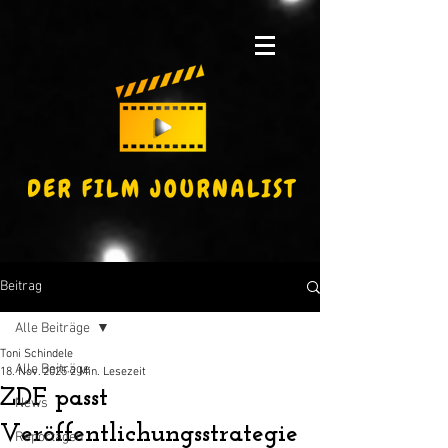
Beitrag
Alle Beiträge
Toni Schindele
Alle Beiträge
18. Nov. 2025
2 Min. Lesezeit
ZDF passt
News
Veröffentlichungsstrategie
Reportagen