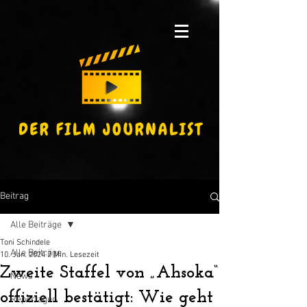
Beitrag
Alle Beiträge
Toni Schindele
Alle Beiträge
10. Jan. 2024
2 Min. Lesezeit
Zweite Staffel von „Ahsoka“
News
offiziell bestätigt: Wie geht
Reportagen