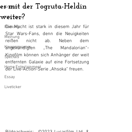
es mit der Togruta-Heldin
Kritiken
weiter?
Interviews
Die Macht ist stark in diesem Jahr für 
Ranking
Star Wars-Fans, denn die Neuigkeiten 
Meinung
reißen nicht ab. Neben dem 
Kinoprogramm
angekündigten „The Mandalorian“-
Kinofilm können sich Anhänger der weit 
Specials
entfernten Galaxie auf eine Fortsetzung 
Home Entertainment
der Live-Action-Serie „Ahsoka“ freuen.
Essay
Liveticker