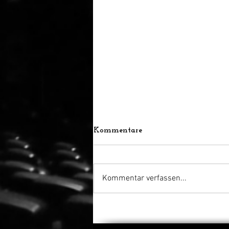
Kommentare
Kommentar verfassen...
Bella Thorne übernimmt
Hauptrolle, Regie und
Drehbuch bei „Spring