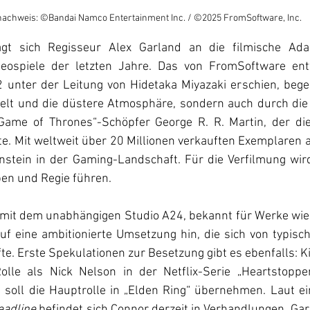
nachweis: ©Bandai Namco Entertainment Inc. / ©2025 FromSoftware, Inc.
gt sich Regisseur Alex Garland an die filmische Adap
ideospiele der letzten Jahre. Das von FromSoftware ent
 unter der Leitung von Hidetaka Miyazaki erschien, begei
elt und die düstere Atmosphäre, sondern auch durch die 
Game of Thrones“-Schöpfer George R. R. Martin, der die
te. Mit weltweit über 20 Millionen verkauften Exemplaren a
nstein in der Gaming-Landschaft. Für die Verfilmung wird
en und Regie führen. 
it dem unabhängigen Studio A24, bekannt für Werke wie 
auf eine ambitionierte Umsetzung hin, die sich von typis
e. Erste Spekulationen zur Besetzung gibt es ebenfalls: Kit
lle als Nick Nelson in der Netflix-Serie „Heartstopper“
, soll die Hauptrolle in „Elden Ring“ übernehmen. Laut ei
eadline 
befindet sich Connor derzeit in Verhandlungen. Ga