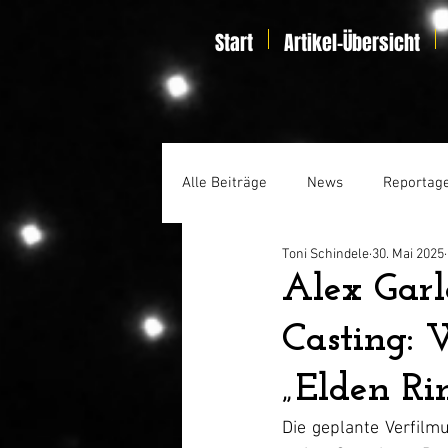
Start
Artikel-Übersicht
Alle Beiträge
News
Reportag
Toni Schindele
30. Mai 2025
Specials
Home Entertainmen
Alex Garl
Casting: 
„Elden R
Die geplante Verfilm