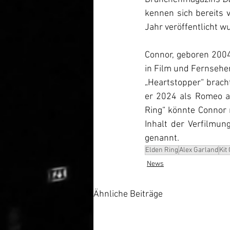
kennen sich bereits 
Jahr veröffentlicht wu
Connor, geboren 2004
in Film und Fernsehen
„Heartstopper“ brac
er 2024 als Romeo an
Ring“ könnte Connor n
Inhalt der Verfilmun
genannt. 
Elden Ring
Alex Garland
Kit
News
Ähnliche Beiträge