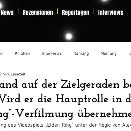
News
Rezensionen
Reportagen
Interviews
en
Kritiken
Interviews
Ranking
Meinung
K
2 Min. Lesezeit
t
Essay
Liveticker
and auf der Zielgeraden 
Wird er die Hauptrolle in 
ing“-Verfilmung übernehm
ung des Videospiels „Elden Ring“ unter der Regie von Ale