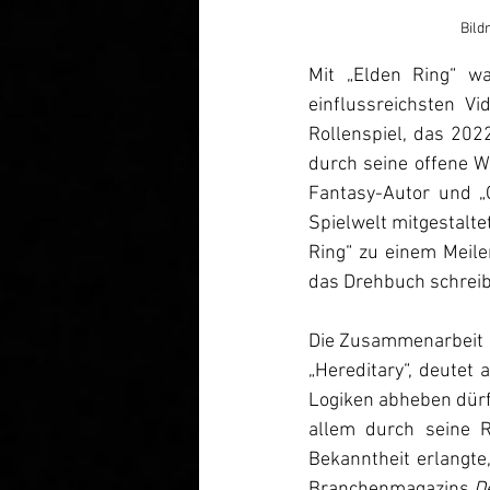
Bild
Mit „Elden Ring“ wa
einflussreichsten V
Rollenspiel, das 2022
durch seine offene W
Fantasy-Autor und „
Spielwelt mitgestalte
Ring“ zu einem Meile
das Drehbuch schreib
Die Zusammenarbeit m
„Hereditary“, deutet 
Logiken abheben dürft
allem durch seine Ro
Bekanntheit erlangte
Branchenmagazins 
D