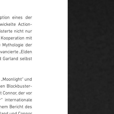
tion eines der 
wickelte Action-
sterte nicht nur 
Kooperation mit 
 Mythologie der 
vancierte „Elden 
 Garland selbst 
„Moonlight“ und 
chen Blockbuster-
 Connor, der vor 
 internationale 
nem Bericht des 
rland und Connor 