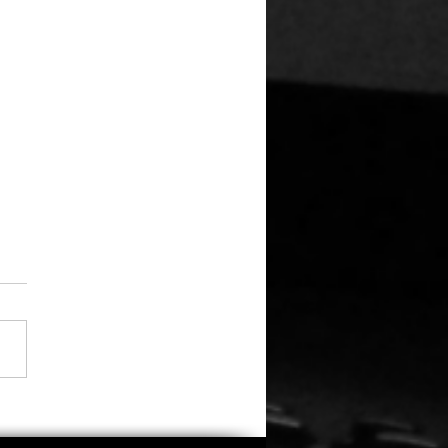
 Sandler versammelt
alte Clique: Dreharbeiten
indsköpfe 3“ gestartet