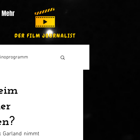
Mehr
inoprogramm
beim
der
en?
x Garland nimmt 