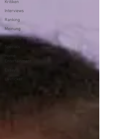
Kritiken
Interviews
Ranking
Meinung
Kinoprogramm
Specials
Home
Entertainment
Essay
Liveticker