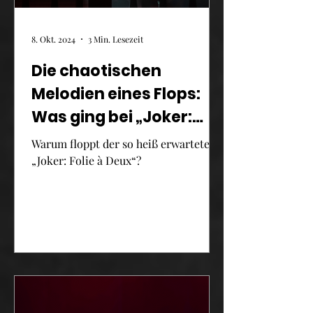
8. Okt. 2024
3 Min. Lesezeit
Die chaotischen
Melodien eines Flops:
Was ging bei „Joker:
Folie à Deux“ schief?
Warum floppt der so heiß erwartete
„Joker: Folie à Deux“?