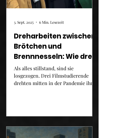
3. Sept. 2025
6 Min. Lesezeit
Dreharbeiten zwischen
Brötchen und
Brennnesseln: Wie drei
Filmstudierende
Als alles stillstand, sind sie
während der Pandemie
losgezogen. Drei Filmstudierende
drehten mitten in der Pandemie ihren
einen Langfilm drehten
ersten Langspielfilm – ganz ohne
Fördergelder oder Redaktion