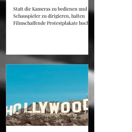
sich dem
Statt die Kameras zu bedienen und die
Gewerkschaftskampf
Schauspieler zu dirigieren, halten
Filmschaffende Protestplakate hoch
an
und ziehen geschlossen durch...