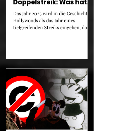
Doppelstreik: Was hat
er gebracht?
Das Jahr 2023 wird in die Geschichte
Hollywoods als das Jahr eines
tiefgreifenden Streiks eingehen, doch
was sind die Folgen?