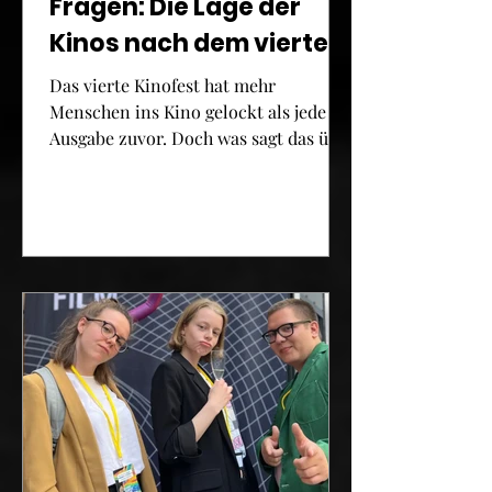
Fragen: Die Lage der
Kinos nach dem vierten
Kinofest
Das vierte Kinofest hat mehr
Menschen ins Kino gelockt als jede
Ausgabe zuvor. Doch was sagt das über
die Lage der Branche der
Lichtspielhäuser – und was bleibt