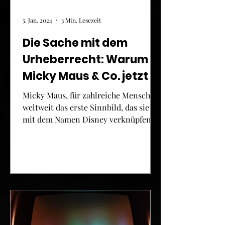
5. Jan. 2024
3 Min. Lesezeit
Die Sache mit dem
Urheberrecht: Warum
Micky Maus & Co. jetzt in
Horrorfilmen Menschen
Micky Maus, für zahlreiche Menschen
jagen
weltweit das erste Sinnbild, das sie
mit dem Namen Disney verknüpfen,
ist seit dem 1. Januar 2024...