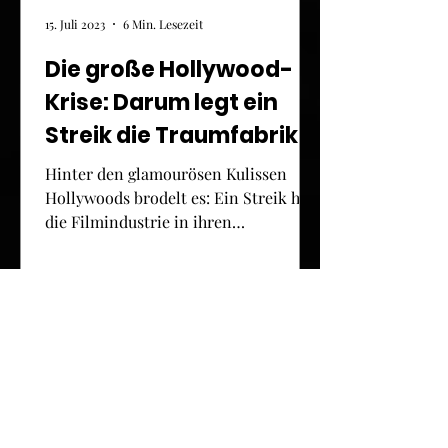
15. Juli 2023
6 Min. Lesezeit
Die große Hollywood-
Krise: Darum legt ein
Streik die Traumfabrik
lahm
Hinter den glamourösen Kulissen
Hollywoods brodelt es: Ein Streik hat
die Filmindustrie in ihren
Grundfesten erschüttert. Die...