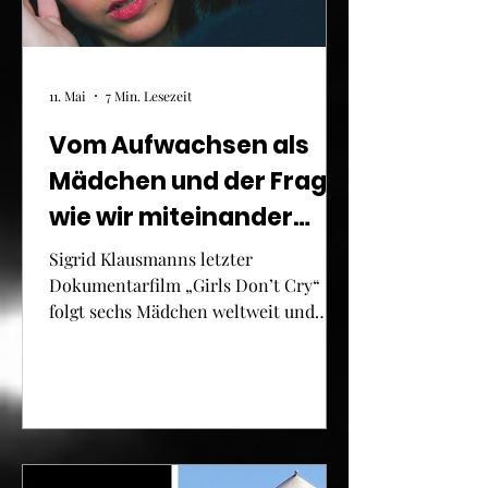
11. Mai
7 Min. Lesezeit
Vom Aufwachsen als
Mädchen und der Frage,
wie wir miteinander
leben: Sigrid
Sigrid Klausmanns letzter
Klausmanns letzter
Dokumentarfilm „Girls Don’t Cry“
folgt sechs Mädchen weltweit und
Dokumentarfilm „Girls
macht aus ihren Geschichten eine
Don’t Cry“ als Plädoyer
Frage an unsere Gegenwart
fürs Zuhören