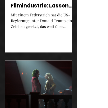
Filmindustrie: Lassen
sich Protektionismus
Mit einem Federstrich hat die US-
und Kultur vereinbaren?
Regierung unter Donald Trump ein
Zeichen gesetzt, das weit über
wirtschaftspolitische Fragen
hinausreicht