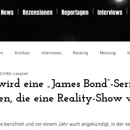
News
Rezensionen
Reportagen
Interviews
en
Kritiken
Interviews
Ranking
Meinung
K
2
3 Min. Lesezeit
t
Essay
Liveticker
rd eine „James Bond“-Ser
en, die eine Reality-Show
e berichtet und vor einem Jahr auch angekündigt, in der v