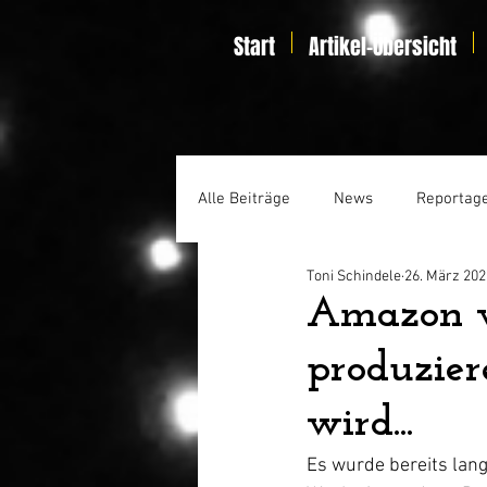
Start
Artikel-Übersicht
Alle Beiträge
News
Reportag
Toni Schindele
26. März 202
Specials
Home Entertainmen
Amazon wi
produzier
wird...
Es wurde bereits lang