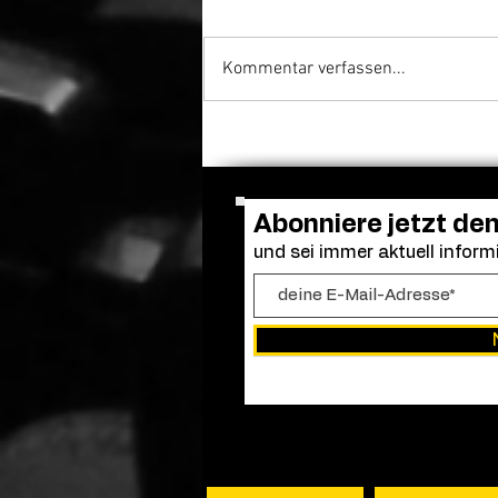
Kommentar verfassen...
Adam Sandler versammelt
die alte Clique: Dreharbeiten
zu „Kindsköpfe 3“ gestartet
Abonniere jetzt de
und sei immer aktuell informi