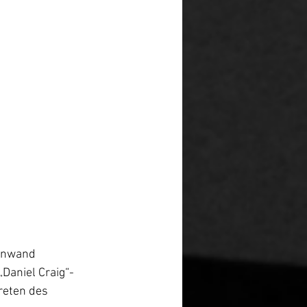
einwand 
„Daniel Craig“-
reten des 