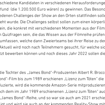
schiedene Kandidaten in verschiedenen Herausforderunge
n Pfund  (die 1.200.500 Euro wären) zu gewinnen. Das Besond
iedenen Challenges der Show an den Orten stattfinden soll
reht wurde. Die Challenges selbst sollen zum einen körperl
in, die konkret mit verschiedenen Momenten aus der Filmr
Quizfragen sein, die das Wissen aus der Filmreihe prüfen
 umfassen, welche dann Zweierteams bei ihrer Reise zu den
 Aktuell wird noch nach Teilnehmern gesucht, für welche si
etzt bewerben können und noch dieses Jahr 2022 sollen die
 die Tochter des „James Bond“-Produzenten Albert R. Broccol
nd“-Film bis zum 1989 erschienen „Lizenz zum Töten“ die 
uzierte, wird die kommende Amazon-Serie mitproduzieren
ch dem im Jahr 1989 erschienenen „Lizenz zum Töten“ auc
 „James Bond“-Reihe, und so war sie auch am 2021 erschie
iligt und wird sie auch an der kommenden Reality-Show mit