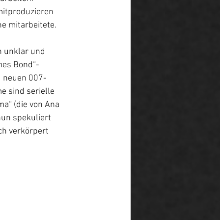
itproduzieren 
e mitarbeitete.
h unklar und 
mes Bond“-
zu neuen 007-
 sind serielle 
ma“ (die von Ana 
un spekuliert 
ch verkörpert 