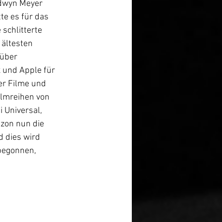
ldwyn Meyer 
e es für das 
schlitterte 
 ältesten 
über 
 und Apple für 
er Filme und 
ilmreihen von 
 Universal, 
on nun die 
 dies wird 
begonnen, 