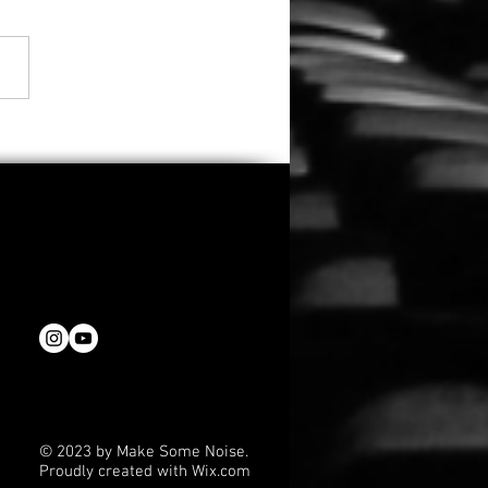
fast 3.000
eichungen: Oscar-
emy kürt diese 12 Filme
den 53. Student Academy
rds
© 2023 by Make Some Noise.
Proudly created with
Wix.com