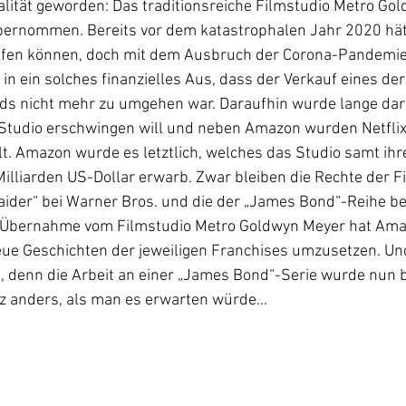
alität geworden: Das traditionsreiche Filmstudio Metro Go
rnommen. Bereits vor dem katastrophalen Jahr 2020 hätt
ufen können, doch mit dem Ausbruch der Corona-Pandemie 
n ein solches finanzielles Aus, dass der Verkauf eines der
ds nicht mehr zu umgehen war. Daraufhin wurde lange dar
Studio erschwingen will und neben Amazon wurden Netflix
. Amazon wurde es letztlich, welches das Studio samt ihr
Milliarden US-Dollar erwarb. Zwar bleiben die Rechte der F
ider“ bei Warner Bros. und die der „James Bond“-Reihe bei
Übernahme vom Filmstudio Metro Goldwyn Meyer hat Amaz
eue Geschichten der jeweiligen Franchises umzusetzen. Und
 denn die Arbeit an einer „James Bond“-Serie wurde nun 
z anders, als man es erwarten würde...