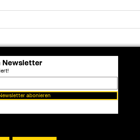
Frendo kehrt zurück: „Clown
Aus 
in a Cornfield 2“ erhält
Einr
grünes Licht
Acad
bei 
Awa
n Newsletter
ert!
Newsletter abonieren