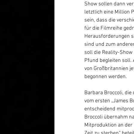
Show sollen dann ver
letztlich eine Millio
sein, dass die versch
für die Filmreihe ged
Herausforderungen se
sind und zum anderen 
soll die Reality-Show
Pfund begleiten soll.
von Großbritannien j
begonnen werden. 
Barbara Broccoli, die
vom ersten „James Bo
entscheidend mitprod
Broccoli übernahm na
Mitproduktion an der
Zeit zu sterben“ bete