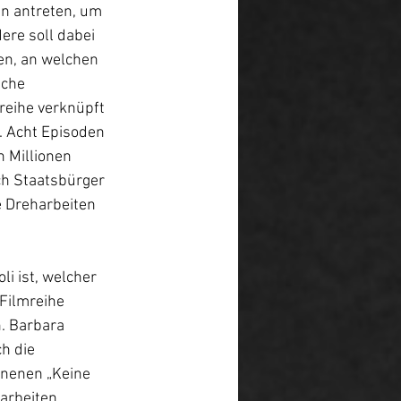
n antreten, um 
ere soll dabei 
en, an welchen 
iche 
eihe verknüpft 
. Acht Episoden 
 Millionen 
ch Staatsbürger 
 Dreharbeiten 
i ist, welcher 
Filmreihe 
. Barbara 
h die 
nenen „Keine 
arbeiten. 