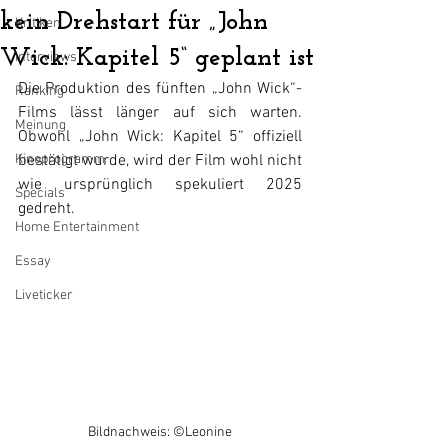
kein Drehstart für „John
Kritiken
Wick: Kapitel 5“ geplant ist
Interviews
Die Produktion des fünften „John Wick“-
Ranking
Films lässt länger auf sich warten. 
Meinung
Obwohl „John Wick: Kapitel 5“ offiziell 
Kinoprogramm
bestätigt wurde, wird der Film wohl nicht 
wie ursprünglich spekuliert 2025 
Specials
gedreht.
Home Entertainment
Essay
Liveticker
Bildnachweis: ©Leonine