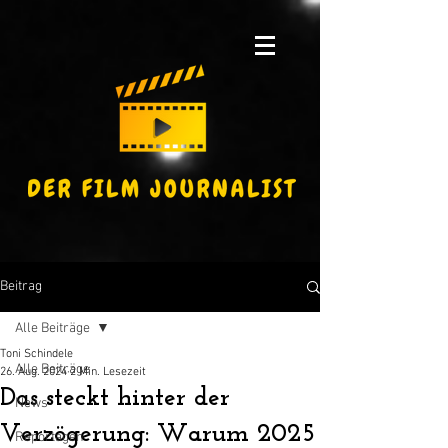
Beitrag
Alle Beiträge
Toni Schindele
Alle Beiträge
26. Aug. 2024
2 Min. Lesezeit
Das steckt hinter der
News
Verzögerung: Warum 2025
Reportagen