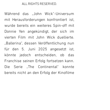
ALL RIGHTS RESERVED.
Während das „John Wick“-Universum 
mit Herausforderungen konfrontiert ist, 
wurde bereits ein weiteres Spin-off mit 
Donnie Yen angekündigt, der sich im 
vierten Film mit John Wick duellierte. 
„Ballerina“, dessen Veröffentlichung nun 
für den 5. Juni 2025 angesetzt ist, 
könnte jedoch entscheiden, ob das 
Franchise seinen Erfolg fortsetzen kann. 
Die Serie „The Continental“ konnte 
bereits nicht an den Erfolg der Kinofilme 
anknüpfen, was die Erwartungen an 
„Ballerina“ weiter erhöht.
John Wick
Keanu Reeves
Ana de Armas
Chad Stahelski
News