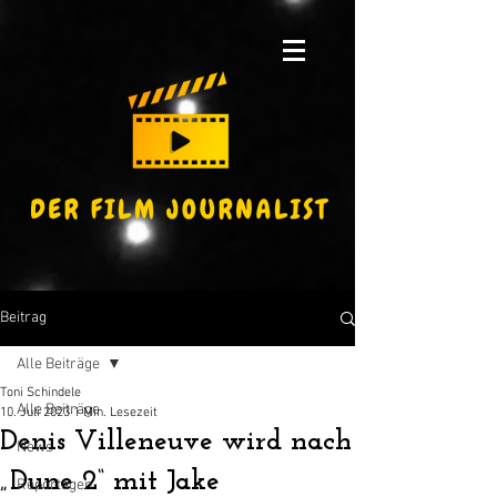
Beitrag
Alle Beiträge
Toni Schindele
Alle Beiträge
10. Juli 2023
1 Min. Lesezeit
Denis Villeneuve wird nach
News
„Dune 2“ mit Jake
Reportagen