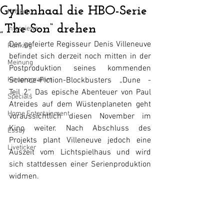
Gyllenhaal die HBO-Serie
Kritiken
„The Son“ drehen
Interviews
Der gefeierte Regisseur Denis Villeneuve 
Ranking
befindet sich derzeit noch mitten in der 
Meinung
Postproduktion seines kommenden 
Kinoprogramm
Science-Fiction-Blockbusters „Dune - 
Teil 2“. Das epische Abenteuer von Paul 
Specials
Atreides auf dem Wüstenplaneten geht  
Home Entertainment
voraussichtlich diesen November im 
Kino weiter. Nach Abschluss des 
Essay
Projekts plant Villeneuve jedoch eine 
Liveticker
Auszeit vom Lichtspielhaus und wird 
sich stattdessen einer Serienproduktion 
widmen.