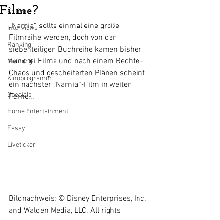
Filme?
Kritiken
„Narnia“ sollte einmal eine große 
Interviews
Filmreihe werden, doch von der 
Ranking
siebenteiligen Buchreihe kamen bisher 
nur drei Filme und nach einem Rechte-
Meinung
Chaos und gescheiterten Plänen scheint 
Kinoprogramm
ein nächster „Narnia“-Film in weiter 
Specials
Ferne...
Home Entertainment
Essay
Liveticker
Bildnachweis: © Disney Enterprises, Inc. 
and Walden Media, LLC. All rights 