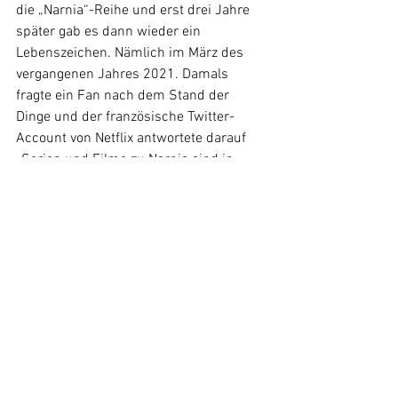
die „Narnia“-Reihe und erst drei Jahre 
später gab es dann wieder ein 
Lebenszeichen. Nämlich im März des 
vergangenen Jahres 2021. Damals 
fragte ein Fan nach dem Stand der 
Dinge und der französische Twitter-
Account von Netflix antwortete darauf 
„Serien und Filme zu Narnia sind in 
Arbeit“. Diese Aussage ist nun in 
wenigen Tagen ein Jahr her und seitdem 
kam von offizieller Seite keine weitere 
Auskunft...
Rund 250 Millionen US-Dollar soll Netfix 
für die Rechte hingeblättert haben, doch 
nach vier Jahren scheint es so, als wäre 
der Rechteeinkauf für Netflix ein großes 
Missverständnis gewesen und neue 
Filme oder Serien aus der Welt von 