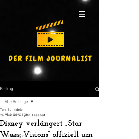
Beitrag
Alle Beiträge
Toni Schindele
Alle Beiträge
24. Nov. 2024
1 Min. Lesezeit
Disney verlängert „Star
News
Wars: Visions“ offiziell um
Reportagen