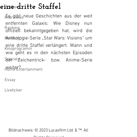
eine dritte Staffel
Kritiken
Es gibt neue Geschichten aus der weit 
Interviews
entfernten Galaxis: Wie Disney nun 
Ranking
offiziell bekanntgegeben hat, wird die 
Anthologie-Serie „Star Wars: Visions“ um 
Meinung
eine dritte Staffel verlängert. Wann und 
Kinoprogramm
wie geht es in den nächsten Episoden 
Specials
der Zeichentrick- bzw. Anime-Serie 
weiter?
Home Entertainment
Essay
Liveticker
Bildnachweis: © 2023 Lucasfilm Ltd. & ™. All 