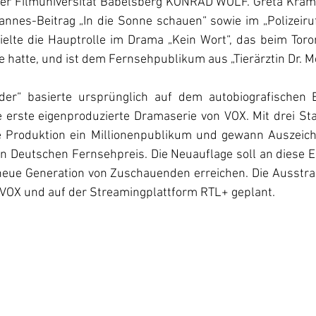
der Filmuniversität Babelsberg KONRAD WOLF. Greta Krämer
annes-Beitrag „In die Sonne schauen“ sowie im „Polizeiruf
ielte die Hauptrolle im Drama „Kein Wort“, das beim Toron
der“ basierte ursprünglich auf dem autobiografischen B
 erste eigenproduzierte Dramaserie von VOX. Mit drei Sta
ie Produktion ein Millionenpublikum und gewann Auszeic
 Deutschen Fernsehpreis. Die Neuauflage soll an diese Er
eue Generation von Zuschauenden erreichen. Die Ausstra
i VOX und auf der Streamingplattform RTL+ geplant.