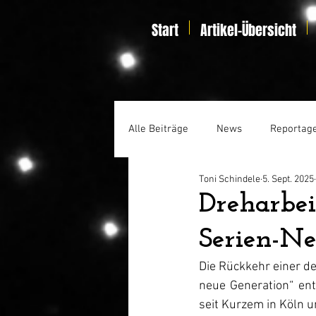
Start
Artikel-Übersicht
Alle Beiträge
News
Reportag
Toni Schindele
5. Sept. 2025
Specials
Home Entertainmen
Dreharbei
Serien-Ne
Die Rückkehr einer de
neue Generation“ ent
seit Kurzem in Köln