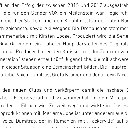
t an den Erfolg der zwischen 2015 und 2017 ausgestrahl
, die für den Sender VOX ein Meilenstein war. Regie führ
ür die drei Staffeln und den Kinofilm „Club der roten Bä
ich zeichnete, sowie Aki Wegner. Die Drehbücher stamme
ammenarbeit mit Kirsten Loose. Produziert wird die Serie 
k wirkt zudem ein früherer Hauptdarsteller des Originals 
 Junior Producer hinter den Kulissen mit. Im Zentrum von 
neration“ stehen erneut fünf Jugendliche, die mit schwer
 in dieser Situation eine Gemeinschaft bilden. Die Hauptr
a Jobe, Voicu Dumitraș, Greta Krämer und Jona Levin Nicola
 des neuen Clubs und verkörpern damit die nächste Ge
nkheit, Freundschaft und Zusammenhalt in den Mittelpun
trollen in Filmen wie „Zu weit weg“ und wirkte in „Das H
noproduktionen mit. Mariama Jobe ist unter anderem aus d
t. Voicu Dumitraș, der in Rumänien mit „Hackerville“ auf