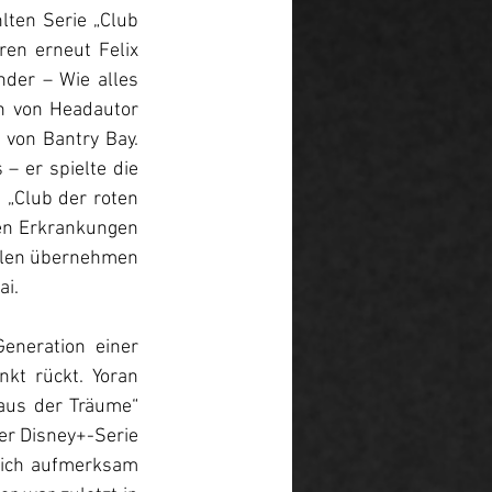
ten Serie „Club 
en erneut Felix 
nder – Wie alles 
n von Headautor 
von Bantry Bay. 
– er spielte die 
„Club der roten 
en Erkrankungen 
ollen übernehmen 
i. 
neration einer 
kt rückt. Yoran 
aus der Träume“ 
er Disney+-Serie 
 sich aufmerksam 