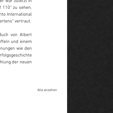
 war zuletzt in 
 110“ zu sehen. 
to International 
Film Festival Premiere hatte, und ist dem Fernsehpublikum aus „Tierärztin Dr. Mertens“ vertraut. 
uch von Albert 
ffeln und einem 
hnungen wie den 
folgsgeschichte 
hlung der neuen 
Alle ansehen