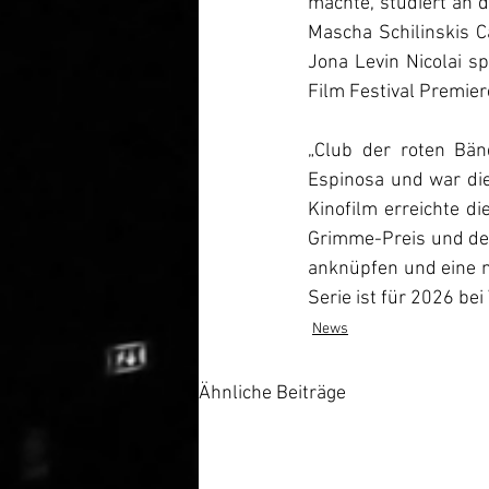
machte, studiert an 
Mascha Schilinskis C
Jona Levin Nicolai sp
„Club der roten Bän
Espinosa und war die
Kinofilm erreichte d
Grimme-Preis und den
anknüpfen und eine n
Serie ist für 2026 be
News
Ähnliche Beiträge