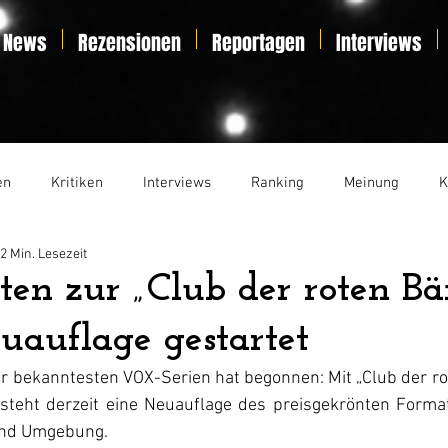
News
Rezensionen
Reportagen
Interviews
en
Kritiken
Interviews
Ranking
Meinung
K
2 Min. Lesezeit
t
Essay
Liveticker
ten zur „Club der roten Bä
uauflage gestartet
r bekanntesten VOX-Serien hat begonnen: Mit „Club der ro
steht derzeit eine Neuauflage des preisgekrönten Format
 und Umgebung.