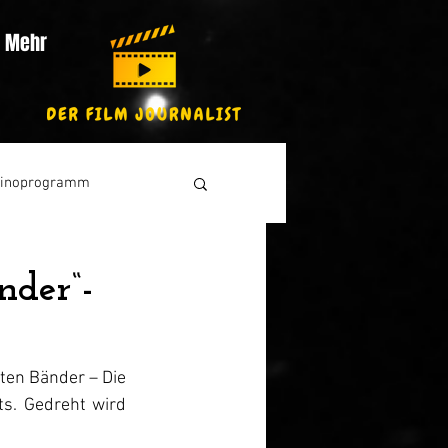
Mehr
inoprogramm
nder“-
ten Bänder – Die 
s. Gedreht wird 