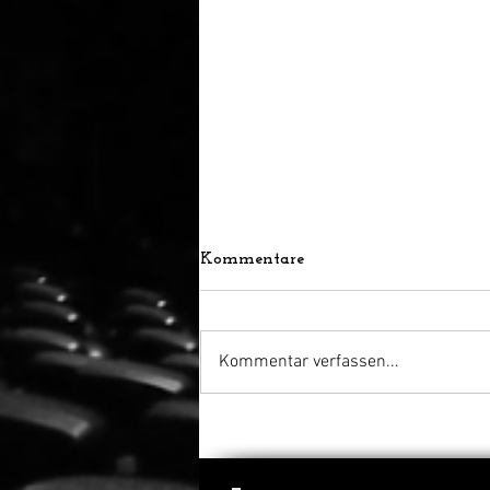
Kommentare
Kommentar verfassen...
Frendo kehrt zurück: „Clown
in a Cornfield 2“ erhält
grünes Licht