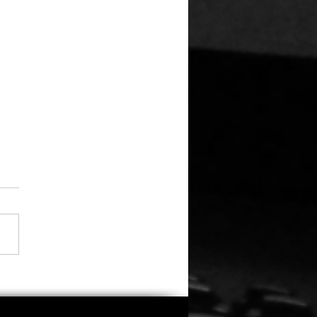
 Zweifeln an seiner
tellung: Eli Roth räumt
insatz in „Ice Cream
 ein