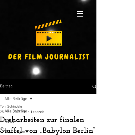
Beitrag
Alle Beiträge
Toni Schindele
Alle Beiträge
25. Feb. 2025
1 Min. Lesezeit
Dreharbeiten zur finalen
News
Staffel von „Babylon Berlin“
Reportagen