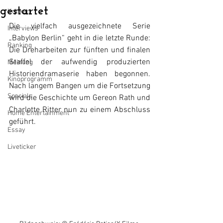
gestartet
Kritiken
Die vielfach ausgezeichnete Serie 
Interviews
„Babylon Berlin“ geht in die letzte Runde: 
Ranking
Die Dreharbeiten zur fünften und finalen 
Staffel der aufwendig produzierten 
Meinung
Historiendramaserie haben begonnen. 
Kinoprogramm
Nach langem Bangen um die Fortsetzung 
Specials
wird die Geschichte um Gereon Rath und 
Charlotte Ritter nun zu einem Abschluss 
Home Entertainment
geführt.
Essay
Liveticker