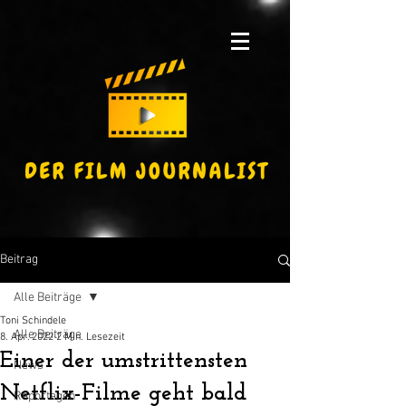
Beitrag
Alle Beiträge
Toni Schindele
Alle Beiträge
8. Apr. 2022
2 Min. Lesezeit
Einer der umstrittensten
News
Netflix-Filme geht bald
Reportagen