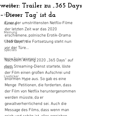
weiter: Trailer zu „365 Days
Kritiken
– Dieser Tag“ ist da
Interviews
Einer der umstrittensten Netflix-Filme 
Ranking
der letzten Zeit war das 2020 
Meinung
erschienene, polnische Erotik-Drama 
Kinoprogramm
„365 Days“, die Fortsetzung steht nun 
vor der Türe...
Specials
Home Entertainment
Nachdem Anfang 2020 „365 Days“ auf 
dem Streaming-Dienst startete, löste 
Essay
der Film einen großen Aufschrei und 
Liveticker
enormen Hype aus. So gab es eine 
Menge  Petitionen, die forderten, dass 
der Film von Netflix heruntergenommen 
werden müsste, da er 
gewaltverherrlichend sei. Auch die 
Message des Films, dass wenn man 