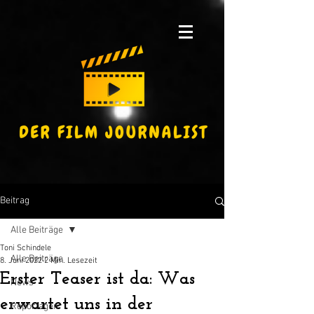
Beitrag
Alle Beiträge
Toni Schindele
Alle Beiträge
8. Juni 2022
2 Min. Lesezeit
Erster Teaser ist da: Was
News
erwartet uns in der
Reportagen