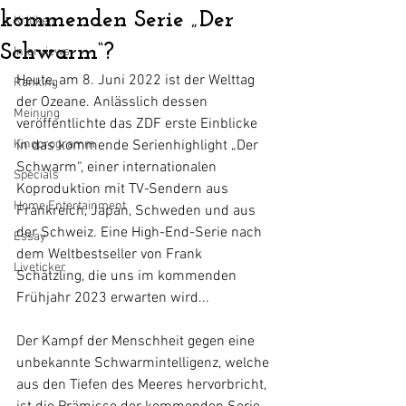
kommenden Serie „Der
Kritiken
Schwarm“?
Interviews
Heute, am 8. Juni 2022 ist der Welttag 
Ranking
der Ozeane. Anlässlich dessen 
Meinung
veröffentlichte das ZDF erste Einblicke 
Kinoprogramm
in das kommende Serienhighlight „Der 
Schwarm“, einer internationalen 
Specials
Koproduktion mit TV-Sendern aus 
Home Entertainment
Frankreich, Japan, Schweden und aus 
der Schweiz. Eine High-End-Serie nach 
Essay
dem Weltbestseller von Frank 
Liveticker
Schätzling, die uns im kommenden 
Frühjahr 2023 erwarten wird...
Der Kampf der Menschheit gegen eine 
unbekannte Schwarmintelligenz, welche 
aus den Tiefen des Meeres hervorbricht, 