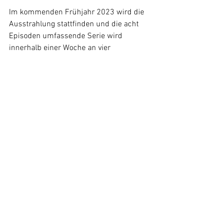
Im kommenden Frühjahr 2023 wird die 
Ausstrahlung stattfinden und die acht 
Episoden umfassende Serie wird 
innerhalb einer Woche an vier 
verschiedenen Abenden im ZDF 
ausgestrahlt. Jedoch wird die komplette 
Serie auch zuvor fürs Binge-Watching in 
der ZDF Mediathek bereitstehen. Doch 
neben der Veröffentlichung der Serie 
plant das ZDF begleitende 
Dokumentationen über die Thematik des 
Ökosystem Meer.
News
Alle ansehen
Ähnliche Beiträge