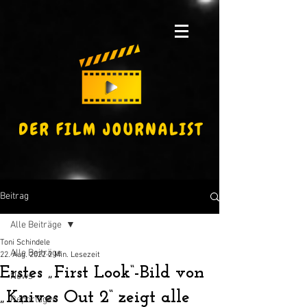
Beitrag
Alle Beiträge
Toni Schindele
Alle Beiträge
22. Aug. 2022
2 Min. Lesezeit
Erstes „First Look“-Bild von
News
„Knives Out 2“ zeigt alle
Reportagen