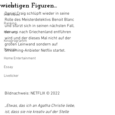
wichtigen Figuren...
Kritiken
Daniel Craig schlüpft wieder in seine 
Interviews
Rolle des Meisterdetektivs Benoit Blanc 
Ranking
und stürzt sich in seinen nächsten Fall, 
der uns nach Griechenland entführen 
Meinung
wird und der dieses Mal nicht auf der 
Kinoprogramm
großen Leinwand sondern auf 
Specials
Streaming-Anbieter Netflix startet.
Home Entertainment
Essay
Liveticker
Bildnachweis: NETFLIX © 2022
„
Etwas, das ich an Agatha Christie liebe, 
ist, dass sie nie kreativ auf der Stelle 