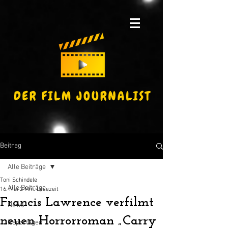
Beitrag
Alle Beiträge
Toni Schindele
Alle Beiträge
16. Mai
2 Min. Lesezeit
Francis Lawrence verfilmt
News
neuen Horrorroman „Carry
Reportagen