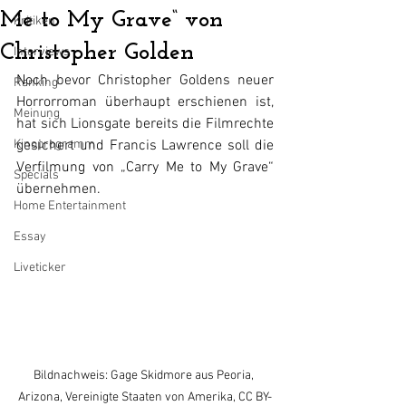
Me to My Grave“ von
Kritiken
Christopher Golden
Interviews
Noch bevor Christopher Goldens neuer 
Ranking
Horrorroman überhaupt erschienen ist, 
Meinung
hat sich Lionsgate bereits die Filmrechte 
Kinoprogramm
gesichert und Francis Lawrence soll die 
Verfilmung von „Carry Me to My Grave“ 
Specials
übernehmen.
Home Entertainment
Essay
Liveticker
Bildnachweis: Gage Skidmore aus Peoria, 
Arizona, Vereinigte Staaten von Amerika, CC BY-