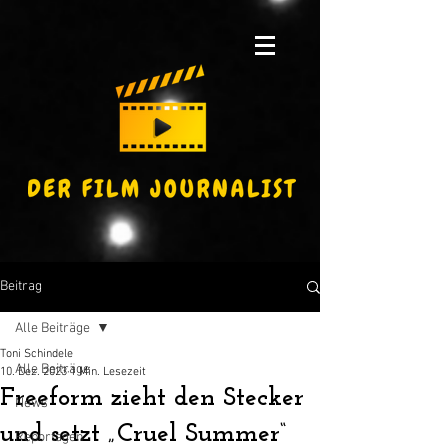
Beitrag
Alle Beiträge
Toni Schindele
Alle Beiträge
10. Dez. 2023
1 Min. Lesezeit
Freeform zieht den Stecker
News
und setzt „Cruel Summer“
Reportagen