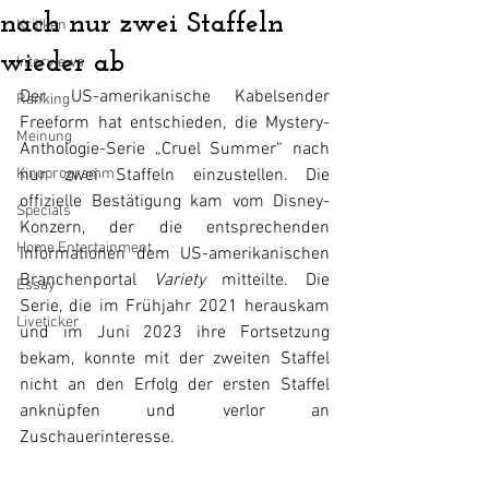
nach nur zwei Staffeln
Kritiken
wieder ab
Interviews
Der US-amerikanische Kabelsender 
Ranking
Freeform hat entschieden, die Mystery-
Meinung
Anthologie-Serie „Cruel Summer“ nach 
Kinoprogramm
nur zwei Staffeln einzustellen. Die 
offizielle Bestätigung kam vom Disney-
Specials
Konzern, der die entsprechenden 
Home Entertainment
Informationen dem US-amerikanischen 
Branchenportal 
Variety
 mitteilte. Die 
Essay
Serie, die im Frühjahr 2021 herauskam 
Liveticker
und im Juni 2023 ihre Fortsetzung 
bekam, konnte mit der zweiten Staffel 
nicht an den Erfolg der ersten Staffel 
anknüpfen und verlor an 
Zuschauerinteresse.