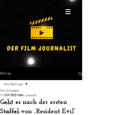
Beitrag
Alle Beiträge
Toni Schindele
Alle Beiträge
17. Juli 2022
2 Min. Lesezeit
Geht es nach der ersten
News
Staffel von „Resident Evil“
Reportagen