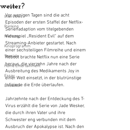
weiter?
Kritiken
Vor wenigen Tagen sind die acht 
Interviews
Episoden der ersten Staffel der Netflix-
Ranking
Serienadaption vom titelgebenden 
Videospiel „Resident Evil“ auf dem 
Meinung
Streaming-Anbieter gestartet. Nach 
Kinoprogramm
einer sechsteiligen Filmreihe und einem 
Specials
Reboot brachte Netflix nun eine Serie 
heraus, die vierzehn Jahre nach der 
Home Entertainment
Ausbreitung des Medikaments Joy in 
Essay
einer Welt einsetzt, in der blutrünstige 
Infizierte die Erde überlaufen. 
Liveticker
Jahrzehnte nach der Entdeckung des T-
Virus erzählt die Serie von Jade Wesker, 
die durch ihren Vater und ihre 
Schwester eng verbunden mit dem 
Ausbruch der Apokalypse ist. Nach den 