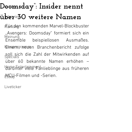
Doomsday“: Insider nennt
Kritiken
über 30 weitere Namen
Interviews
Für den kommenden Marvel-Blockbuster 
Ranking
„Avengers: Doomsday“ formiert sich ein 
Meinung
Ensemble beispiellosen Ausmaßes. 
Kinoprogramm
Einem neuen Branchenbericht zufolge 
soll sich die Zahl der Mitwirkenden auf 
Specials
über 60 bekannte Namen erhöhen – 
Home Entertainment
darunter viele Fanlieblinge aus früheren 
MCU-Filmen und -Serien.
Essay
Liveticker