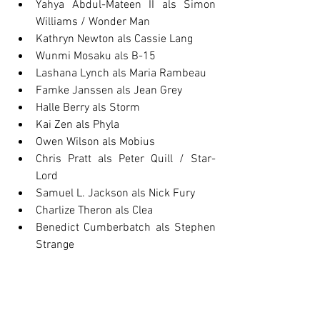
Yahya Abdul-Mateen II als Simon 
Williams / Wonder Man
Kathryn Newton als Cassie Lang
Wunmi Mosaku als B-15
Lashana Lynch als Maria Rambeau
Famke Janssen als Jean Grey
Halle Berry als Storm
Kai Zen als Phyla
Owen Wilson als Mobius
Chris Pratt als Peter Quill / Star-
Lord
Samuel L. Jackson als Nick Fury
Charlize Theron als Clea
Benedict Cumberbatch als Stephen 
Strange
Hayley Atwell als Peggy Carter / 
Captain Carter
Chris Evans als Steve Rogers
Bradley Cooper als Rocket