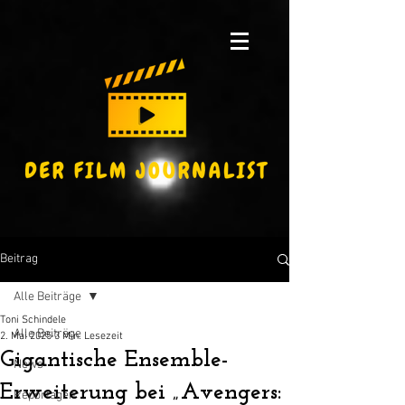
Beitrag
Alle Beiträge
Toni Schindele
Alle Beiträge
2. Mai 2025
3 Min. Lesezeit
Gigantische Ensemble-
News
Erweiterung bei „Avengers:
Reportagen