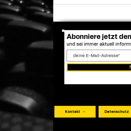
Adam Sandler versammelt
die alte Clique: Dreharbeiten
zu „Kindsköpfe 3“ gestartet
Abonniere jetzt de
und sei immer aktuell informi
Kontakt
Datenschutz