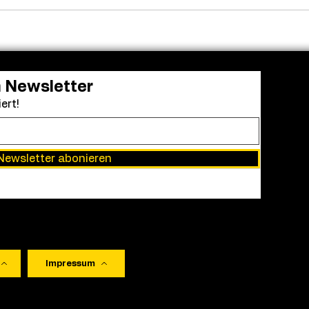
Frendo kehrt zurück: „Clown
Aus 
in a Cornfield 2“ erhält
Einr
grünes Licht
Acad
bei 
Awa
n Newsletter
ert!
Newsletter abonieren
Impressum