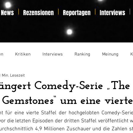
News
Rezensionen
Reportagen
Interviews
en
Kritiken
Interviews
Ranking
Meinung
K
1 Min. Lesezeit
t
Essay
Liveticker
ängert Comedy-Serie „The
 Gemstones“ um eine vierte
t für eine vierte Staffel der hochgelobten Comedy-Serie
r die letzten Episoden der dritten Staffel veröffentlicht w
urchschnittlich 4,9 Millionen Zuschauer und die Zahlen st