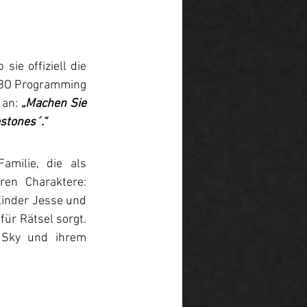
ie offiziell die 
HBO Programming 
 an:
„Machen Sie 
stones´.“
milie, die als 
en Charaktere: 
Kinder Jesse und 
ür Rätsel sorgt. 
Sky und ihrem 