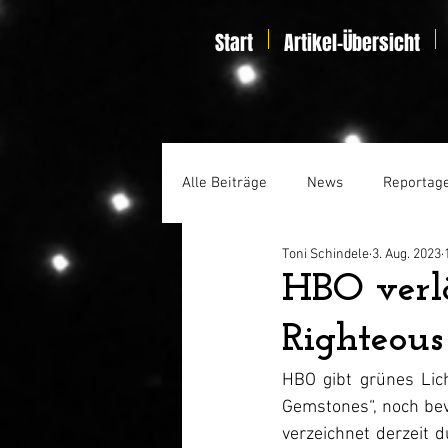
Start
Artikel-Übersicht
Alle Beiträge
News
Reportag
Toni Schindele
3. Aug. 2023
Specials
Home Entertainmen
HBO verl
Righteous
HBO gibt grünes Lich
Gemstones“, noch bevo
verzeichnet derzeit d