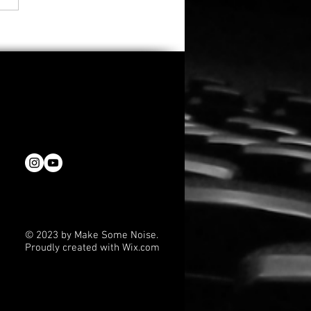
fast 3.000
eichungen: Oscar-
emy kürt diese 12 Filme
den 53. Student Academy
rds
© 2023 by Make Some Noise.
Proudly created with
Wix.com