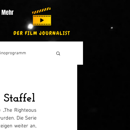
Mehr
inoprogramm
 Staffel
 „The Righteous 
urden. Die Serie 
eigen weiter an, 