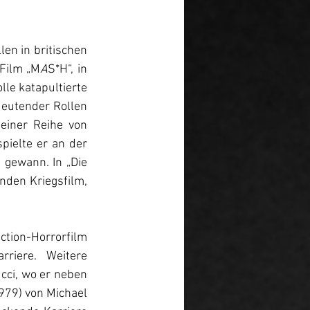
en in britischen 
Film „M
A
S*H“, in 
le katapultierte 
deutender Rollen 
einer Reihe von 
pielte er an der 
 gewann. In „Die 
nden Kriegsfilm, 
tion-Horrorfilm 
riere. Weitere 
ci, wo er neben 
979) von Michael 