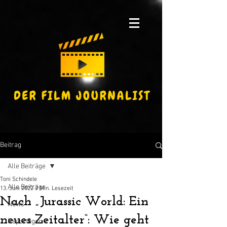
Beitrag
Alle Beiträge
Toni Schindele
Alle Beiträge
13. Juni 2022
2 Min. Lesezeit
Nach „Jurassic World: Ein
News
neues Zeitalter“: Wie geht
Reportagen