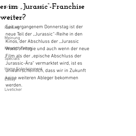
es im „Jurassic“-Franchise
Kritiken
weiter?
Interviews
Seit vergangenem Donnerstag ist der 
Ranking
neue Teil der „Jurassic“-Reihe in den 
Meinung
Kinos, der Abschluss der „Jurassic 
Kinoprogramm
World“-Trilogie und auch wenn der neue 
Film als der „epische Abschluss der 
Specials
Jurassic-Ära“ vermarktet wird, ist es 
Home Entertainment
unwahrscheinlich, dass wir in Zukunft 
keine weiteren Ableger bekommen 
Essay
werden.
Liveticker