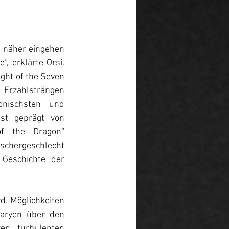
t näher eingehen 
, erklärte Orsi. 
ght of the Seven 
Erzählsträngen 
nischsten und 
ist geprägt von 
f the Dragon“
schergeschlecht 
Geschichte der 
. Möglichkeiten 
aryen über den 
n, turbulenten 