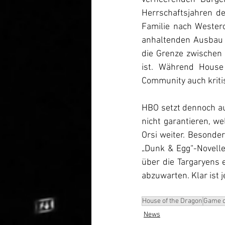
Herrschaftsjahren de
Familie nach Westero
anhaltenden Ausbau 
die Grenze zwischen 
ist. Während 
House
Community auch kriti
HBO setzt dennoch auf
nicht garantieren, we
Orsi weiter. Besonde
„Dunk & Egg
“
-Novelle
über die Targaryens e
abzuwarten. Klar ist 
House of the Dragon
Game o
News