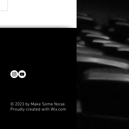
 verlängert „The Artful
er“ um eine dritte und
e Staffel
© 2023 by Make Some Noise.
Proudly created with
Wix.com