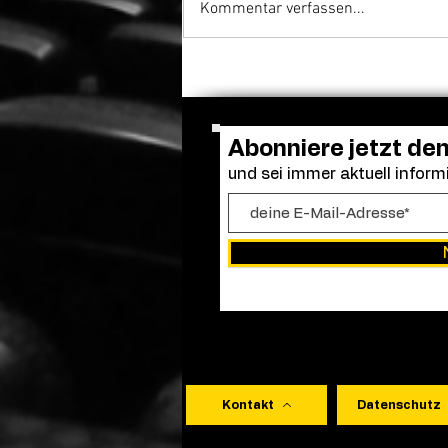
Kommentar verfassen...
Nach Zweifeln an seiner
Darstellung: Eli Roth räumt
KI-Einsatz in „Ice Cream
Man“ ein
Abonniere jetzt de
und sei immer aktuell informi
Kontakt
Datenschutz