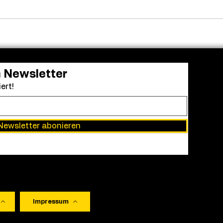
Wohnungsnot als
Hulu
Tragikomödie: Dreharbeiten
Dodg
zu „Home“ mit Lavinia
final
Wilson gestartet
n Newsletter
ert!
Newsletter abonieren
Impressum