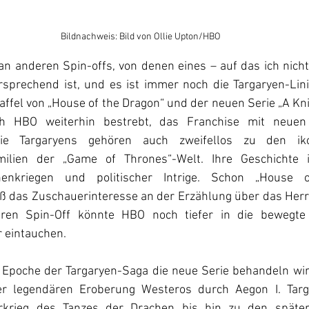
Bildnachweis: Bild von Ollie Upton/HBO
an anderen Spin-offs, von denen eines – auf das ich nich
sprechend ist, und es ist immer noch die Targaryen-Linie“
ffel von 
„House of the Dragon“
 und der neuen Serie „A Kni
ch HBO weiterhin bestrebt, das Franchise mit neuen 
e Targaryens gehören auch zweifellos zu den iko
milien der 
„
Game of Thrones
“
-Welt. Ihre Geschichte 
henkriegen und politischer Intrige. Schon 
„House o
roß das Zuschauerinteresse an der Erzählung über das Herr
eren Spin-Off könnte HBO noch tiefer in die bewegte 
r eintauchen.
e Epoche der Targaryen-Saga die neue Serie behandeln wird
der legendären Eroberung Westeros durch Aegon I. Targ
krieg des Tanzes der Drachen bis hin zu den spätere