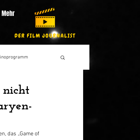
Mehr
inoprogramm
 nicht
aryen-
en, das 
„
Game of 