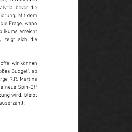
yria, bevor die 
ierung. Mit dem 
 die Frage, wann 
likums erreicht 
 zeigt sich die 
offs, wir können 
oßes Budget“, so 
orge R.R. Martins 
as neue Spin-Off 
ung wird, bleibt 
 auserzählt.