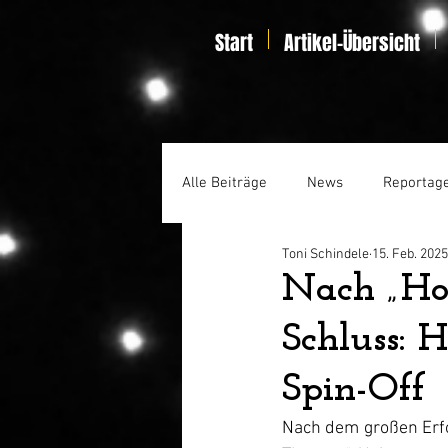
Start
Artikel-Übersicht
Alle Beiträge
News
Reportag
Toni Schindele
15. Feb. 2025
Specials
Home Entertainmen
Nach „Hou
Schluss: 
Spin-Off
Nach dem großen Erfo