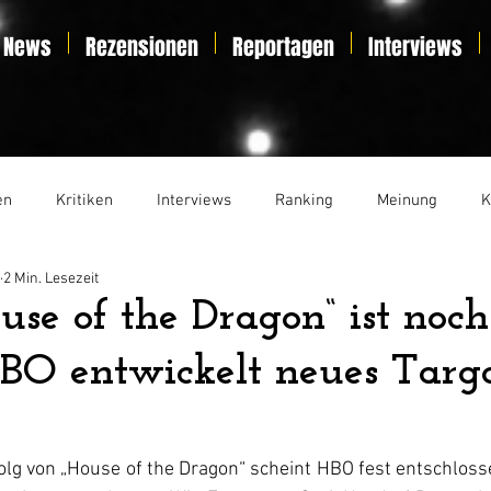
News
Rezensionen
Reportagen
Interviews
en
Kritiken
Interviews
Ranking
Meinung
K
2 Min. Lesezeit
t
Essay
Liveticker
se of the Dragon“ ist noch
HBO entwickelt neues Targ
lg von 
„House of the Dragon“
 scheint HBO fest entschloss