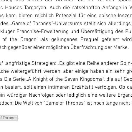
s Hauses Targaryen. Auch die rätselhaften Anfänge in Val
s kam, bieten reichlich Potenzial für eine epische Inszen
des 
„
Game of Thrones
“
-Universums stellt sich allerdings
kluger Franchise-Erweiterung und Übersättigung des Pub
 of the Dragon“
 als gelungenes Prequel gefeiert wird,
sch gegenüber einer möglichen Überfrachtung der Marke.
 langfristige Strategien: „Es gibt eine Reihe anderer Spin-
lche weitergeführt werden, aber einige haben ein sehr gr
rs Die Serie „A Knight of the Seven Kingdoms
“
, die auf Ge
n basiert, soll einen intimeren Erzählstil verfolgen. Ob d
in würdiger Nachfolger oder lediglich eine weitere Ergänz
jedoch: Die Welt von "Game of Thrones" ist noch lange nicht
f Thrones