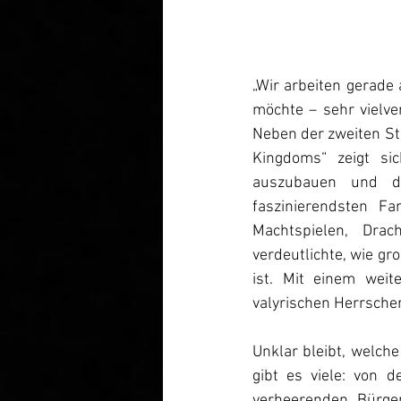
„Wir arbeiten gerade 
möchte – sehr vielver
Neben der zweiten Sta
Kingdoms
“
 zeigt si
auszubauen und di
faszinierendsten Fa
Machtspielen, Drac
verdeutlichte, wie g
ist. Mit einem weit
valyrischen Herrsche
Unklar bleibt, welch
gibt es viele: von 
verheerenden Bürger