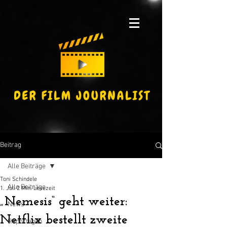
Beitrag
Alle Beiträge
Toni Schindele
Alle Beiträge
1. Juli
2 Min. Lesezeit
„Nemesis“ geht weiter:
News
Netflix bestellt zweite
Reportagen