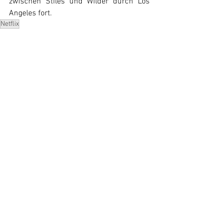
zwischen Stiles und Wilder durch Los 
Angeles fort.
Netflix
News
Alle ansehen
Ähnliche Beiträge