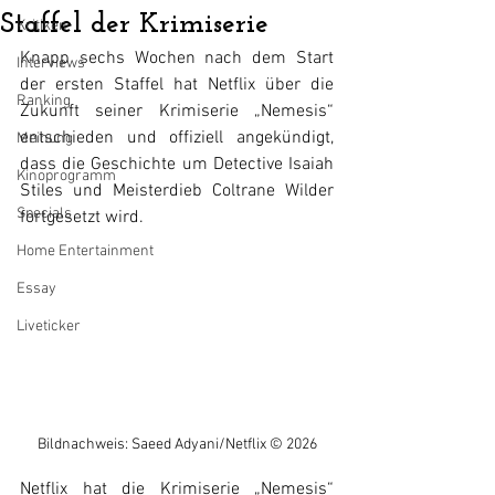
Staffel der Krimiserie
Kritiken
Knapp sechs Wochen nach dem Start 
Interviews
der ersten Staffel hat Netflix über die 
Ranking
Zukunft seiner Krimiserie „Nemesis“ 
entschieden und offiziell angekündigt, 
Meinung
dass die Geschichte um Detective Isaiah 
Kinoprogramm
Stiles und Meisterdieb Coltrane Wilder 
Specials
fortgesetzt wird.
Home Entertainment
Essay
Liveticker
Bildnachweis: Saeed Adyani/Netflix © 2026
Netflix hat die Krimiserie „Nemesis“ 