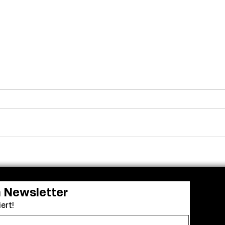
Venedig ehrt Luca
Adam
Guadagnino mit dem Cartier
die 
Glory to the Filmmaker
zu „K
Award
n Newsletter
ert!