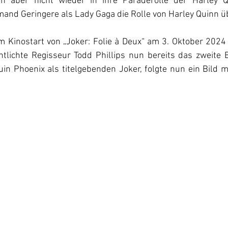
rin aber nicht wieder in ihre Paraderolle der Harley Q
mand Geringere als Lady Gaga die Rolle von Harley Quinn 
 Kinostart von 
„Joker: Folie à Deux“ am 3. Oktober 2024 
entlichte Regisseur Todd Phillips nun bereits das zweite 
in Phoenix als titelgebenden Joker, folgte nun ein Bild m