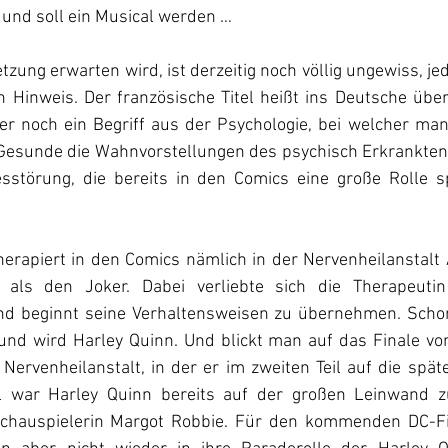
“ und soll ein Musical werden …
tzung erwarten wird, ist derzeitig noch völlig ungewiss, jed
en Hinweis. Der französische Titel heißt ins Deutsche übe
 er noch ein Begriff aus der Psychologie, bei welcher ma
r Gesunde die Wahnvorstellungen des psychisch Erkrankte
esstörung, die bereits in den Comics eine große Rolle spi
therapiert in den Comics nämlich in der Nervenheilanstalt
als den Joker. Dabei verliebte sich die Therapeutin
und beginnt seine Verhaltensweisen zu übernehmen. Scho
nd wird Harley Quinn. Und blickt man auf das Finale vo
 Nervenheilanstalt, in der er im zweiten Teil auf die spät
al war Harley Quinn bereits auf der großen Leinwand z
Schauspielerin Margot Robbie. Für den kommenden DC-Fi