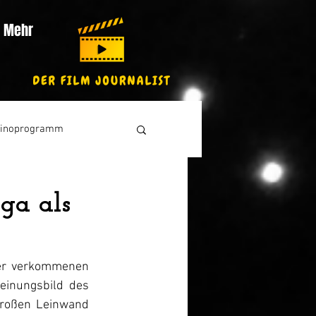
Mehr
inoprogramm
ga als
er verkommenen 
einungsbild des 
roßen Leinwand 