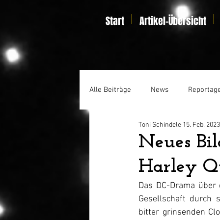
Start
Artikel-Übersicht
Alle Beiträge
News
Reportag
Toni Schindele
15. Feb. 2023
Specials
Home Entertainmen
Neues Bil
Harley Q
Das DC-Drama über d
Gesellschaft durch s
bitter grinsenden C