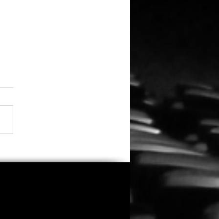
 Sandler versammelt
alte Clique: Dreharbeiten
indsköpfe 3“ gestartet