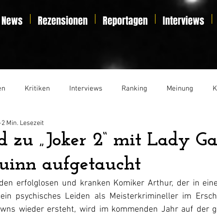
News
Rezensionen
Reportagen
Interviews
en
Kritiken
Interviews
Ranking
Meinung
K
2 Min. Lesezeit
t
Essay
Liveticker
d zu „Joker 2“ mit Lady Ga
uinn aufgetaucht
en erfolglosen und kranken Komiker Arthur, der in ein
ein psychisches Leiden als Meisterkrimineller im Ersch
lowns wieder ersteht, wird im kommenden Jahr auf der g