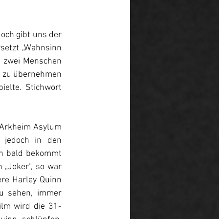
och gibt uns der 
rsetzt „Wahnsinn 
n zwei Menschen 
n zu übernehmen 
elte. Stichwort 
 Arkheim Asylum 
 jedoch in den 
n bald bekommt 
n 
„Joker“
, so war 
ere Harley Quinn 
u sehen, immer 
lm wird die 31-