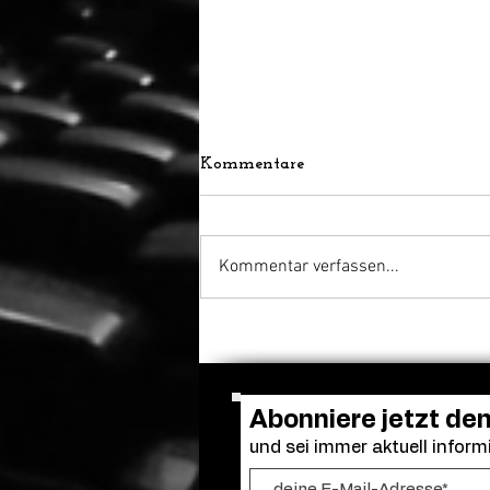
Kommentare
Kommentar verfassen...
Bella Thorne übernimmt
Hauptrolle, Regie und
Drehbuch bei „Spring
Breakers 2“
Abonniere jetzt de
und sei immer aktuell informi