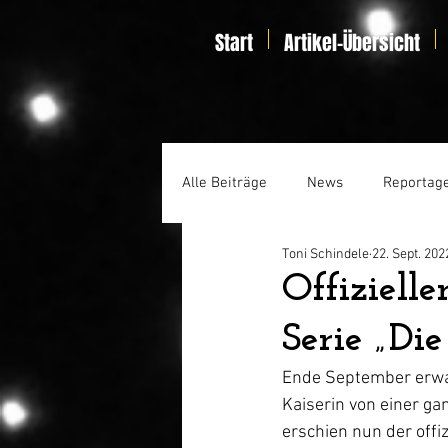
Start
Artikel-Übersicht
Alle Beiträge
News
Reportag
Toni Schindele
22. Sept. 202
Specials
Home Entertainmen
Offiziell
Serie „Die
Ende September erwart
Kaiserin von einer ga
erschien nun der offizi