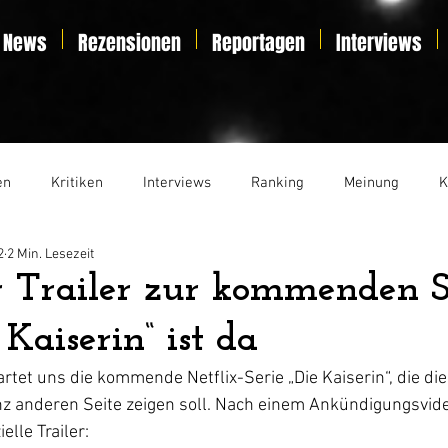
News
Rezensionen
Reportagen
Interviews
en
Kritiken
Interviews
Ranking
Meinung
K
2
2 Min. Lesezeit
t
Essay
Liveticker
er Trailer zur kommenden Si
 Kaiserin“ ist da
et uns die kommende Netflix-Serie „Die Kaiserin“, die di
nz anderen Seite zeigen soll. Nach einem Ankündigungsvid
elle Trailer: