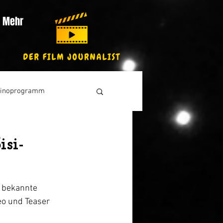
Mehr
inoprogramm
si-
e bekannte 
eo und Teaser 