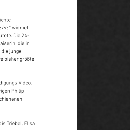
ichte 
chte
“ widmet, 
tete. Die 24-
iserin, die in 
 die junge 
e bisher größte 
digungs-Video. 
igen Philip 
chienenen 
s Triebel, Elisa 