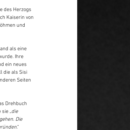
ie des Herzogs 
ch Kaiserin von 
 Böhmen und 
and als eine 
urde. Ihre 
nd ein neues 
 die als Sisi 
anderen Seiten 
as Drehbuch 
 sie „
die 
gehen. Die 
bgründen
.“