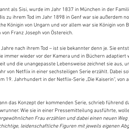
annt als Sisi, wurde im Jahr 1837 in München in der Famil
is zu ihrem Tod im Jahr 1898 in Genf war sie außerdem no
sche Königin von Ungarn und vor allem war sie Königin von
 von Franz Joseph von Östereich.  
Jahre nach ihrem Tod – ist sie bekannter denn je. Sie entst
die immer wieder vor der Kamera und in Büchern adaptiert w
eit und die unangepasste Lebensweise zeichnet sie aus, u
r von Netflix in einer sechsteiligen Serie erzählt. Dabei soll
 19. Jahrhundert in der Netflix-Serie „Die Kaiserin“, von 
ann das Konzept der kommenden Serie, schrieb führend d
wrunner. Wie sie in einer Pressemitteilung ausführte, wolle
ergewöhnlichen Frau erzählen und dabei einen neuen Weg 
chichtige, leidenschaftliche Figuren mit jeweils eigenen A