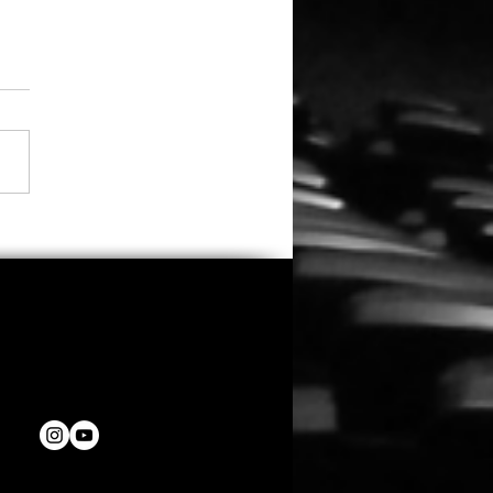
fast 3.000
eichungen: Oscar-
emy kürt diese 12 Filme
den 53. Student Academy
rds