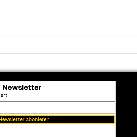
Frendo kehrt zurück: „Clown
Aus 
in a Cornfield 2“ erhält
Einr
grünes Licht
Acad
bei 
Awa
n Newsletter
ert!
Newsletter abonieren