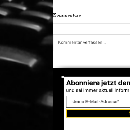
Kommentare
Kommentar verfassen...
Adam Sandler versammelt
die alte Clique: Dreharbeiten
zu „Kindsköpfe 3“ gestartet
Abonniere jetzt de
und sei immer aktuell informi