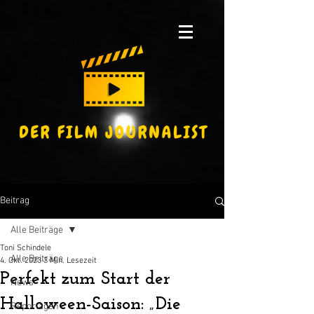
Beitrag
Alle Beiträge
Toni Schindele
Alle Beiträge
4. Okt. 2023
3 Min. Lesezeit
Perfekt zum Start der
News
Halloween-Saison: „Die
Reportagen