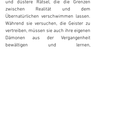
und düstere Rätsel, die die Grenzen 
zwischen Realität und dem 
Übernatürlichen verschwimmen lassen. 
Während sie versuchen, die Geister zu 
vertreiben, müssen sie auch ihre eigenen 
Dämonen aus der Vergangenheit 
bewältigen und lernen, 
zusammenzuarbeiten, um das Böse zu 
besiegen. Doch das Vorhaben der bunt 
zusammengewürfelten Truppe läuft 
nicht unbedingt sofort sauber nach Plan, 
und sie müssen ihre Ängste überwinden, 
um das Geheimnis der Villa zu lüften 
und den Spuk zu stoppen.
TRAILER ANSEHEN: 
https://youtu.be/zP0P2bXV3a0?si=pKOD133-
LTvhI_uC