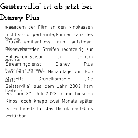
Geistervilla“ ist ab jetzt bei
Kritiken
Disney Plus
Interviews
Nachdem der Film an den Kinokassen 
Ranking
nicht so gut performte, können Fans des 
Meinung
Grusel-Familienfilms nun aufatmen. 
Kinoprogramm
Disney hat den Streifen rechtzeitig zur 
Halloween-Saison auf seinem 
Specials
Streamingdienst Disney Plus 
Home Entertainment
veröffentlicht. Die Neuauflage von Rob 
Minkoffs Gruselkomödie „Die 
Essay
Geistervilla“ aus dem Jahr 2003 kam 
Liveticker
erst am 27. Juli 2023 in die hiesigen 
Kinos, doch knapp zwei Monate später 
ist er bereits für das Heimkinoerlebnis 
verfügbar.