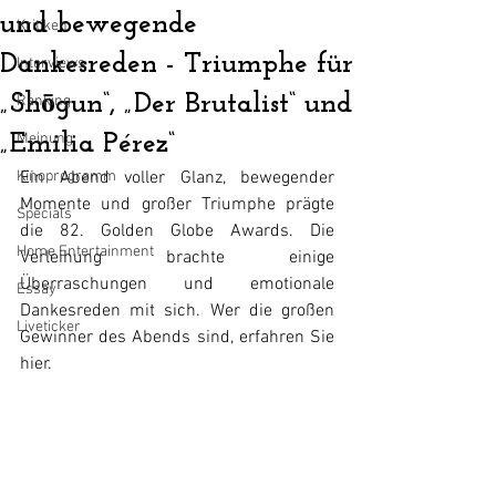
und bewegende
Kritiken
Dankesreden - Triumphe für
Interviews
„Shōgun“, „Der Brutalist“ und
Ranking
„Emilia Pérez“
Meinung
Kinoprogramm
Ein Abend voller Glanz, bewegender 
Momente und großer Triumphe prägte 
Specials
die 82. Golden Globe Awards. Die 
Home Entertainment
Verleihung brachte einige 
Überraschungen und emotionale 
Essay
Dankesreden mit sich. Wer die großen 
Liveticker
Gewinner des Abends sind, erfahren Sie 
hier.