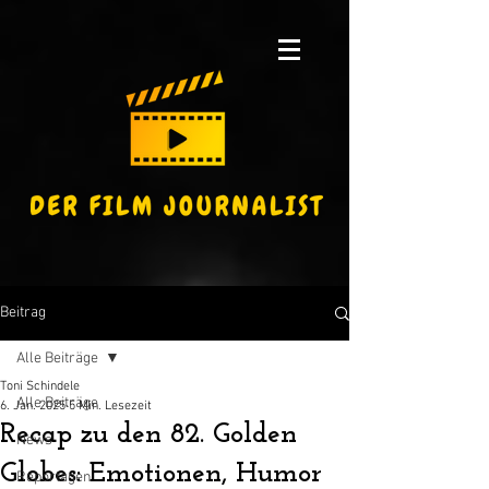
Beitrag
Alle Beiträge
Toni Schindele
Alle Beiträge
6. Jan. 2025
5 Min. Lesezeit
Recap zu den 82. Golden
News
Globes: Emotionen, Humor
Reportagen