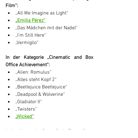
Film“:
„All We Imagine as Light“
„Emilia Pérez“
„Das Mädchen mit der Nadel“
„I’m Still Here“
„Vermiglio“
In der Kategorie „Cinematic and Box 
Office Achievement“:
„Alien: Romulus“
„Alles steht Kopf 2“
„Beetlejuice Beetlejuice“
„Deadpool & Wolverine“
„Gladiator II“
„Twisters“
„Wicked“
In der Kategorie „Beste Serie (Drama)“: