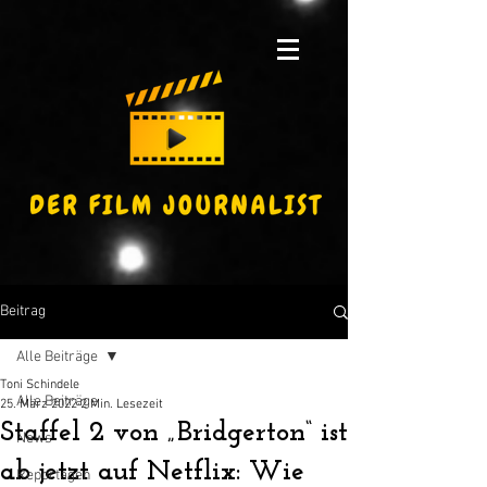
Beitrag
Alle Beiträge
Toni Schindele
Alle Beiträge
25. März 2022
2 Min. Lesezeit
Staffel 2 von „Bridgerton“ ist
News
ab jetzt auf Netflix: Wie
Reportagen