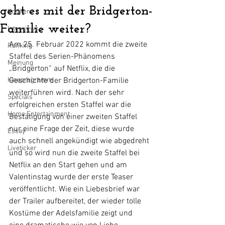
geht es mit der Bridgerton-
Kritiken
Familie weiter?
Interviews
Am 25. Februar 2022 kommt die zweite 
Ranking
Staffel des Serien-Phänomens 
Meinung
„Bridgerton“ auf Netflix, die die 
Kinoprogramm
Geschichte der Bridgerton-Familie 
weiterführen wird. Nach der sehr 
Specials
erfolgreichen ersten Staffel war die 
Home Entertainment
Bestätigung von einer zweiten Staffel 
nur eine Frage der Zeit, diese wurde 
Essay
auch schnell angekündigt wie abgedreht 
Liveticker
und so wird nun die zweite Staffel bei 
Netflix an den Start gehen und am 
Valentinstag wurde der erste Teaser 
veröffentlicht. Wie ein Liebesbrief war 
der Trailer aufbereitet, der wieder tolle 
Kostüme der Adelsfamilie zeigt und  