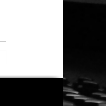
 Sandler versammelt
alte Clique: Dreharbeiten
indsköpfe 3“ gestartet