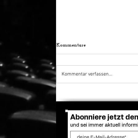
Kommentare
Kommentar verfassen...
Bella Thorne übernimmt
Hauptrolle, Regie und
Drehbuch bei „Spring
Breakers 2“
Abonniere jetzt de
und sei immer aktuell informi