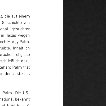
, die auf einem 
e Geschichte von 
nal gesuchter 
 in Texas wegen 
doch Margy Palm, 
bte. Inhaltlich 
che, religiöse 
chließlich dazu 
ehen: Palm trat 
n der Justiz als 
y Palm. Die US-
national bekannt 
el trägt Prada“, 