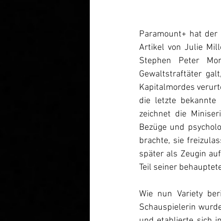
Paramount+ hat der n
Artikel von Julie Mil
Stephen Peter Mor
Gewaltstraftäter gal
Kapitalmordes verurte
die letzte bekannte 
zeichnet die Minise
Bezüge und psycholog
brachte, sie freizul
später als Zeugin auf
Teil seiner behaupte
Wie nun Variety be
Schauspielerin wurde 
und etablierte sich i