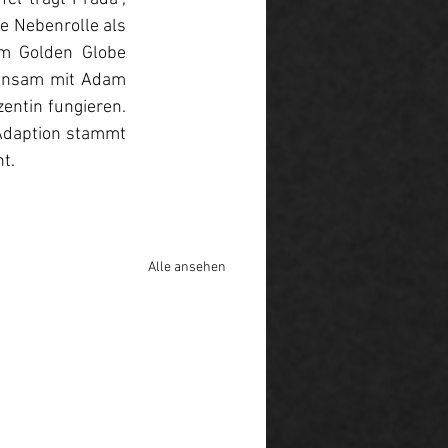
e Nebenrolle als 
m Golden Globe 
einsam mit Adam 
ntin fungieren. 
Adaption stammt 
t.
Alle ansehen