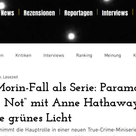
News
Rezensionen
Reportagen
Interviews
en
Kritiken
Interviews
Ranking
Meinung
K
n. Lesezeit
t
Essay
Liveticker
orin-Fall als Serie: Para
ar Not“ mit Anne Hathaway
e grünes Licht
mmt die Hauptrolle in einer neuen True-Crime-Miniserie