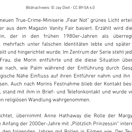
Bildnachweis: © Jay Dixit - CC BY-SA 4.0
euen True-Crime-Miniserie „Fear Not“ grünes Licht erteilt
ler aus dem Magazin Vanity Fair basiert. Erzählt wird di
in, der in den frühen 1980er-Jahren als überregio
t, mehrfach unter falschen Identitäten lebte und später
ilt und hingerichtet wurde. Im Zentrum der Serie steht je
Frau, die Morin entführte und die diese Situation überle
rie nach, wie Palm während der Entführung durch Gesprä
ische Nähe Einfluss auf ihren Entführer nahm und ihn s
assen. Auch nach Morins Festnahme blieb der Kontakt best
, stand mit ihm in Brief- und Telefonkontakt und wurde vo
ten religiösen Wandlung wahrgenommen.
richtet, übernimmt Anne Hathaway die Rolle der Marg
Anfang der 2000er-Jahre mit „Plötzlich Prinzessin“ inter
n den folgenden Jahren mit Rollen in Filmen wie „Der Teuf