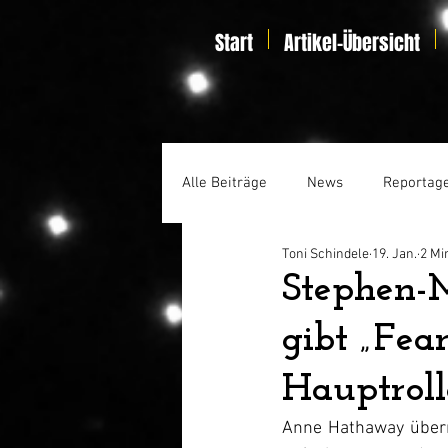
Start
Artikel-Übersicht
Alle Beiträge
News
Reportag
Toni Schindele
19. Jan.
2 Mi
Specials
Home Entertainmen
Stephen-M
gibt „Fe
Hauptroll
Anne Hathaway überni