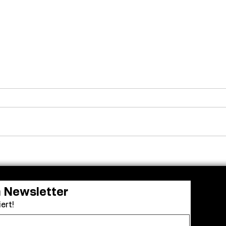
Venedig ehrt Luca
Adam
Guadagnino mit dem Cartier
die 
Glory to the Filmmaker
zu „K
Award
n Newsletter
ert!