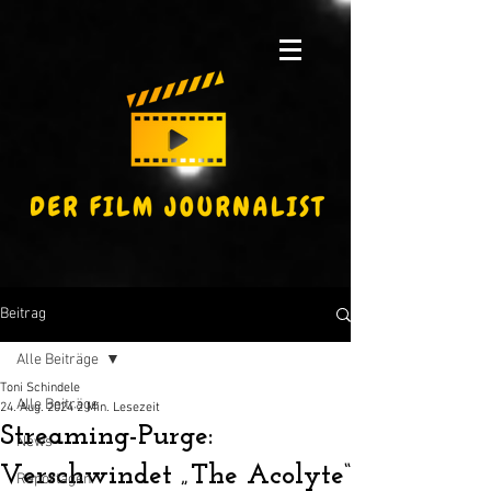
Beitrag
Alle Beiträge
Toni Schindele
Alle Beiträge
24. Aug. 2024
2 Min. Lesezeit
Streaming-Purge:
News
Verschwindet „The Acolyte“
Reportagen