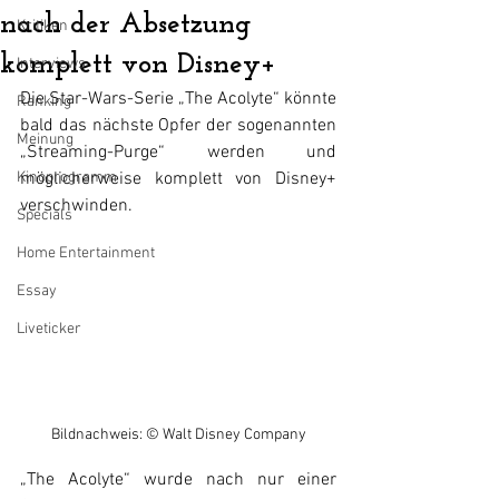
nach der Absetzung
Kritiken
komplett von Disney+
Interviews
Die Star-Wars-Serie „The Acolyte“ könnte 
Ranking
bald das nächste Opfer der sogenannten 
Meinung
„Streaming-Purge“ werden und 
Kinoprogramm
möglicherweise komplett von Disney+ 
verschwinden.
Specials
Home Entertainment
Essay
Liveticker
Bildnachweis: © Walt Disney Company
„The Acolyte“ wurde nach nur einer 