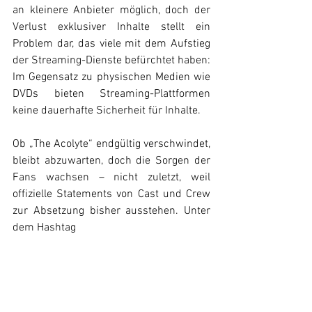
an kleinere Anbieter möglich, doch der 
Verlust exklusiver Inhalte stellt ein 
Problem dar, das viele mit dem Aufstieg 
der Streaming-Dienste befürchtet haben: 
Im Gegensatz zu physischen Medien wie 
DVDs bieten Streaming-Plattformen 
keine dauerhafte Sicherheit für Inhalte.
Ob „The Acolyte“ endgültig verschwindet, 
bleibt abzuwarten, doch die Sorgen der 
Fans wachsen – nicht zuletzt, weil 
offizielle Statements von Cast und Crew 
zur Absetzung bisher ausstehen. Unter 
dem Hashtag 
#RenewTheAcolyte
 läuft derzeit eine 
Social-Media-Kampagne, die eine 
Fortsetzung der Serie fordert. Ob diese 
jedoch Gehör findet, ist ungewiss.
Star Wars