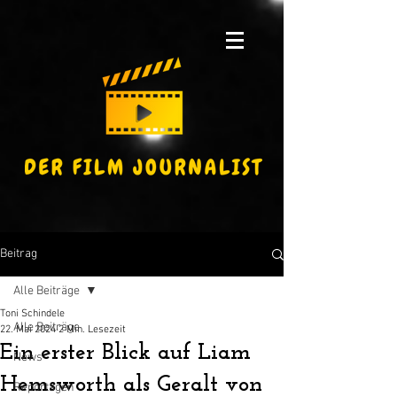
Beitrag
Alle Beiträge
Toni Schindele
Alle Beiträge
22. Mai 2024
2 Min. Lesezeit
Ein erster Blick auf Liam
News
Hemsworth als Geralt von
Reportagen