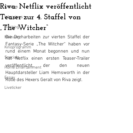
Riva: Netflix veröffentlicht
Kritiken
Teaser zur 4. Staffel von
Interviews
„The Witcher“
Ranking
Die Dreharbeiten zur vierten Staffel der 
Meinung
Fantasy-Serie „The Witcher“ haben vor 
Kinoprogramm
rund einem Monat begonnen und nun 
Specials
hat Netflix einen ersten Teaser-Trailer 
veröffentlicht, der den neuen 
Home Entertainment
Hauptdarsteller Liam Hemsworth in der 
Essay
Rolle des Hexers Geralt von Riva zeigt.
Liveticker