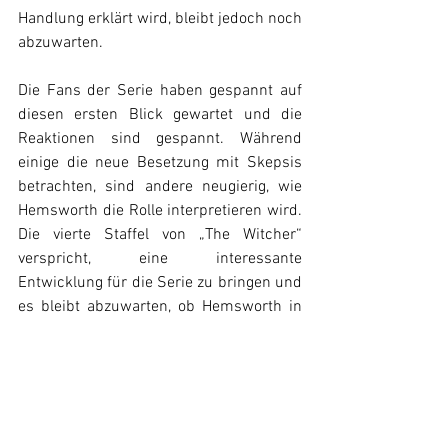
Handlung erklärt wird, bleibt jedoch noch 
abzuwarten.
Die Fans der Serie haben gespannt auf 
diesen ersten Blick gewartet und die 
Reaktionen sind gespannt. Während 
einige die neue Besetzung mit Skepsis 
betrachten, sind andere neugierig, wie 
Hemsworth die Rolle interpretieren wird. 
Die vierte Staffel von „The Witcher“ 
verspricht, eine interessante 
Entwicklung für die Serie zu bringen und 
es bleibt abzuwarten, ob Hemsworth in 
die Fußstapfen seines Vorgängers treten 
und die Erwartungen der Fans erfüllen 
kann. Die vierte Staffel soll im nächsten 
Jahr 2025 auf Netflix herauskommen.
News