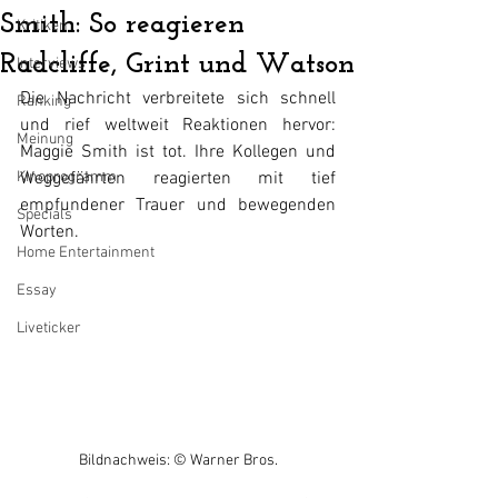
Smith: So reagieren
Kritiken
Radcliffe, Grint und Watson
Interviews
Die Nachricht verbreitete sich schnell 
Ranking
und rief weltweit Reaktionen hervor: 
Meinung
Maggie Smith ist tot. Ihre Kollegen und 
Kinoprogramm
Weggefährten reagierten mit tief 
empfundener Trauer und bewegenden 
Specials
Worten.
Home Entertainment
Essay
Liveticker
Bildnachweis: © Warner Bros.