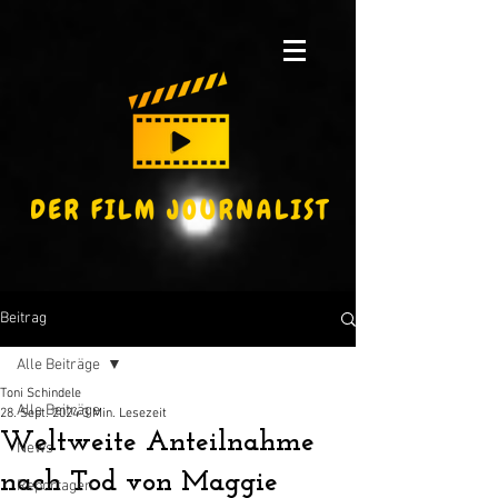
Beitrag
Alle Beiträge
Toni Schindele
Alle Beiträge
28. Sept. 2024
3 Min. Lesezeit
Weltweite Anteilnahme
News
nach Tod von Maggie
Reportagen