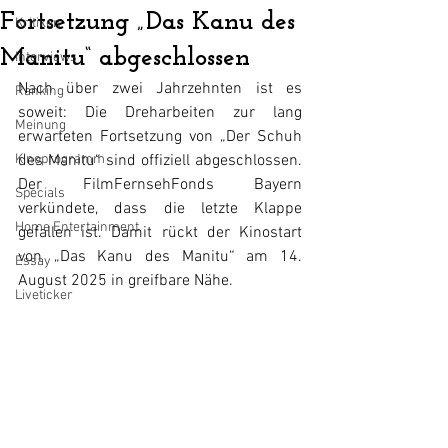
Fortsetzung „Das Kanu des
Kritiken
Manitu“ abgeschlossen
Interviews
Nach über zwei Jahrzehnten ist es 
Ranking
soweit: Die Dreharbeiten zur lang 
Meinung
erwarteten Fortsetzung von „Der Schuh 
Kinoprogramm
des Manitu“ sind offiziell abgeschlossen. 
Der FilmFernsehFonds Bayern 
Specials
verkündete, dass die letzte Klappe 
Home Entertainment
gefallen ist. Damit rückt der Kinostart 
von „Das Kanu des Manitu“ am 14. 
Essay
August 2025 in greifbare Nähe.
Liveticker