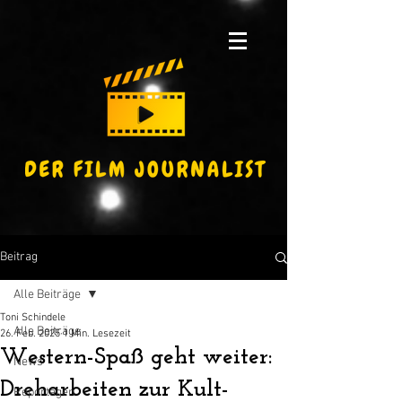
Beitrag
Alle Beiträge
Toni Schindele
Alle Beiträge
26. Feb. 2025
1 Min. Lesezeit
Western-Spaß geht weiter:
News
Dreharbeiten zur Kult-
Reportagen