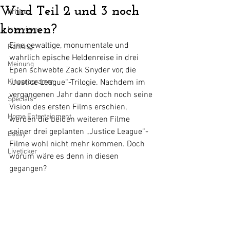
Wird Teil 2 und 3 noch
Kritiken
kommen?
Interviews
Eine gewaltige, monumentale und 
Ranking
wahrlich epische Heldenreise in drei 
Meinung
Epen schwebte Zack Snyder vor, die 
Kinoprogramm
„Justice League“-Trilogie. Nachdem im 
vergangenen Jahr dann doch noch seine 
Specials
Vision des ersten Films erschien, 
Home Entertainment
werden die beiden weiteren Filme 
seiner drei geplanten „Justice League“-
Essay
Filme wohl nicht mehr kommen. Doch 
Liveticker
worum wäre es denn in diesen 
gegangen?