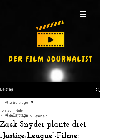
Beitrag
Alle Beiträge
Toni Schindele
Alle Beiträge
21. März 2022
4 Min. Lesezeit
Zack Snyder plante drei
News
„Justice League“-Filme:
Reportagen