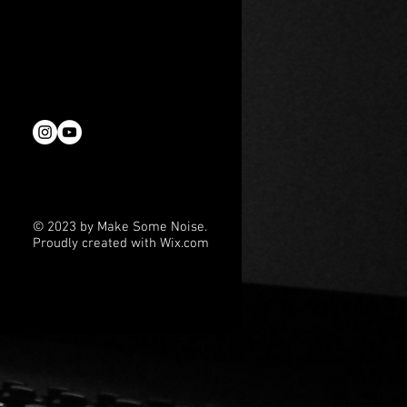
n zutiefst bewegendes Werk,
 Melancholie und Hoffnung
© 2023 by Make Some Noise.
Proudly created with
Wix.com