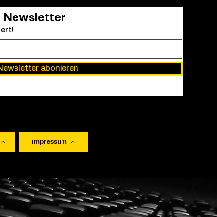
„All of Us Strangers“ ist ei
n Newsletter
das mit einer Mischung aus
ert!
zurücklässt
Newsletter abonieren
Impressum