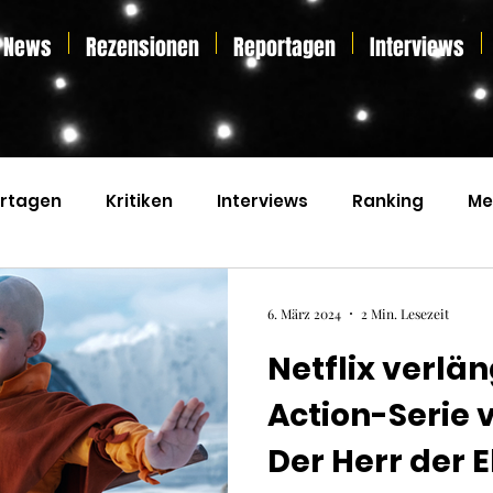
News
Rezensionen
Reportagen
Interviews
rtagen
Kritiken
Interviews
Ranking
Me
s
Home Entertainment
Essay
Liveticker
6. März 2024
2 Min. Lesezeit
Netflix verlän
Action-Serie 
Der Herr der 