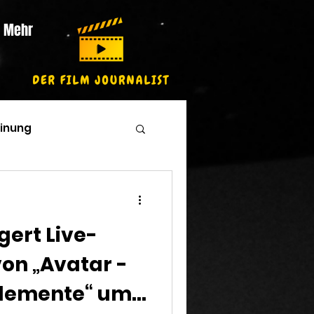
Mehr
inung
gert Live-
von „Avatar -
Elemente“ um