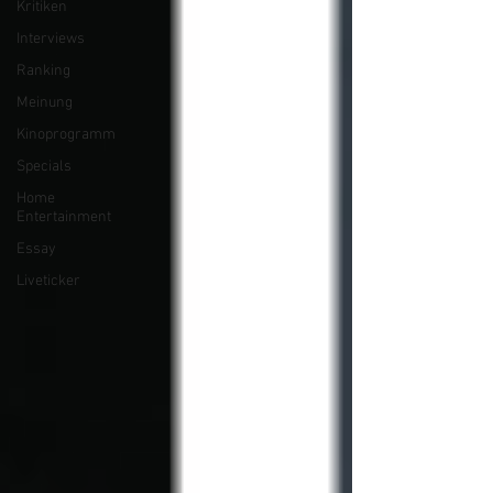
Kritiken
Interviews
Ranking
Meinung
Kinoprogramm
Specials
Home
Entertainment
Essay
Liveticker