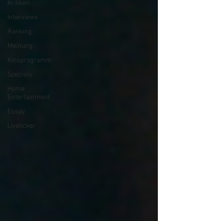
Kritiken
Interviews
Ranking
Meinung
Kinoprogramm
Specials
Home
Entertainment
Essay
Liveticker