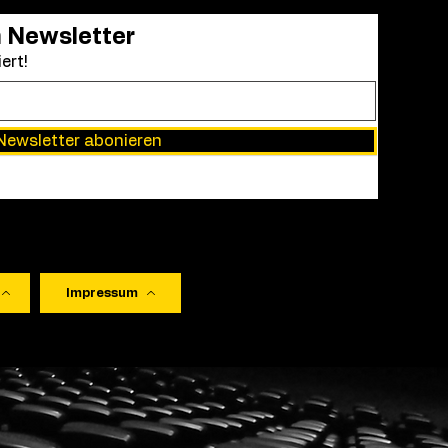
In seinem zweiten Kinofilm
n Newsletter
widmet sich Regisseur Ekr
ert!
Mikrokosmos Gefängnis, ei
Newsletter abonieren
Impressum