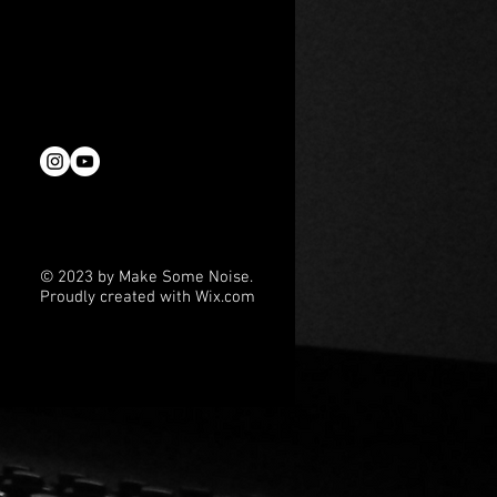
 „Haps – Crime Doesn't Pay“
em Engizek dem komplexen
nem
© 2023 by Make Some Noise.
Proudly created with
Wix.com