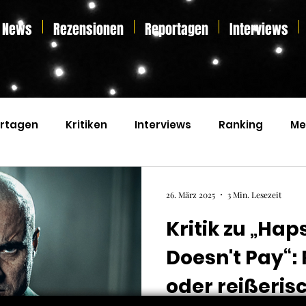
News
Rezensionen
Reportagen
Interviews
rtagen
Kritiken
Interviews
Ranking
Me
s
Home Entertainment
Essay
Liveticker
26. März 2025
3 Min. Lesezeit
Kritik zu „Hap
Doesn't Pay“:
oder reißeris