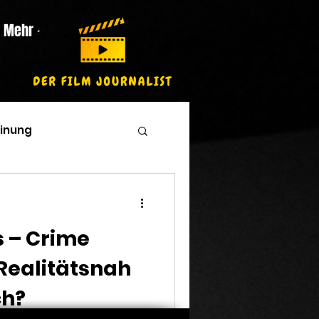
Mehr
inung
s – Crime
 Realitätsnah
ch?